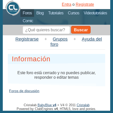
Entra
o
Registrate
Foros
Blog
Tutoriales
Cursos
Videotutoriales
Comic
Buscar
Registrarse
+
Grupos
+
Ayuda del
foro
Información
Este foro está cerrado y no puedes publicar,
responder o editar temas
Foros de discusión
Cristalab
BabyBlue
v4
+ V4 © 2011
Cristalab
Powered by ClabEngines
v4
, HTML5, love and ponies.