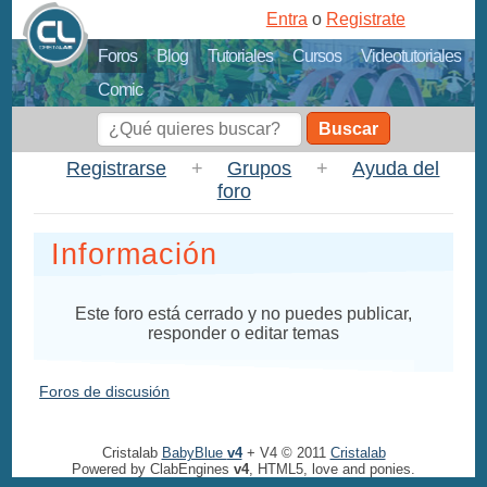
Entra
o
Registrate
Foros
Blog
Tutoriales
Cursos
Videotutoriales
Comic
Buscar
Registrarse
+
Grupos
+
Ayuda del
foro
Información
Este foro está cerrado y no puedes publicar,
responder o editar temas
Foros de discusión
Cristalab
BabyBlue
v4
+ V4 © 2011
Cristalab
Powered by ClabEngines
v4
, HTML5, love and ponies.