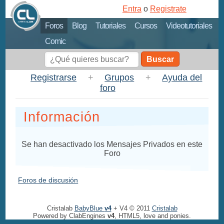
Entra
o
Registrate
Foros
Blog
Tutoriales
Cursos
Videotutoriales
Comic
Buscar
Registrarse
+
Grupos
+
Ayuda del
foro
Información
Se han desactivado los Mensajes Privados en este
Foro
Foros de discusión
Cristalab
BabyBlue
v4
+ V4 © 2011
Cristalab
Powered by ClabEngines
v4
, HTML5, love and ponies.