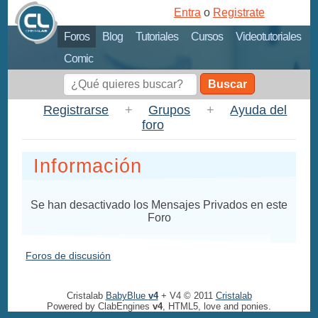
Entra
o
Registrate
Foros
Blog
Tutoriales
Cursos
Videotutoriales
Comic
Buscar
Registrarse
+
Grupos
+
Ayuda del
foro
Información
Se han desactivado los Mensajes Privados en este
Foro
Foros de discusión
Cristalab
BabyBlue
v4
+ V4 © 2011
Cristalab
Powered by ClabEngines
v4
, HTML5, love and ponies.