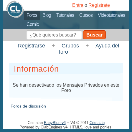
Entra
o
Registrate
Foros
Blog
Tutoriales
Cursos
Videotutoriales
Comic
Buscar
Registrarse
+
Grupos
+
Ayuda del
foro
Información
Se han desactivado los Mensajes Privados en este
Foro
Foros de discusión
Cristalab
BabyBlue
v4
+ V4 © 2011
Cristalab
Powered by ClabEngines
v4
, HTML5, love and ponies.