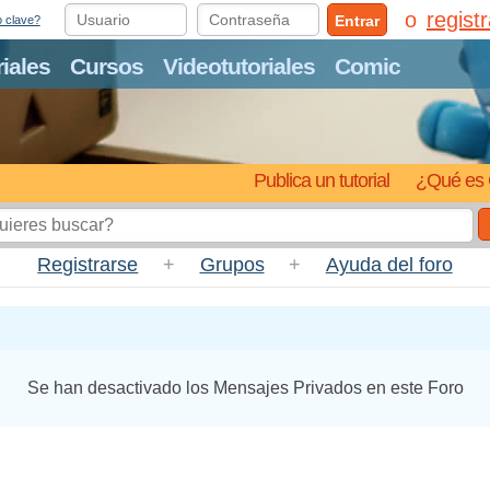
regist
Entrar
o clave?
riales
Cursos
Videotutoriales
Comic
Publica un tutorial
¿Qué es 
Registrarse
+
Grupos
+
Ayuda del foro
Se han desactivado los Mensajes Privados en este Foro