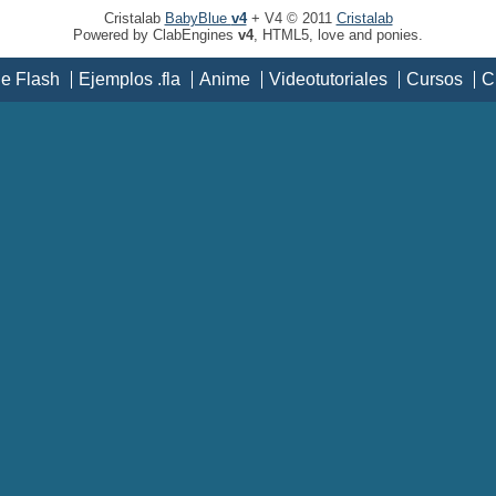
Cristalab
BabyBlue
v4
+ V4 © 2011
Cristalab
Powered by ClabEngines
v4
, HTML5, love and ponies.
de Flash
Ejemplos .fla
Anime
Videotutoriales
Cursos
C