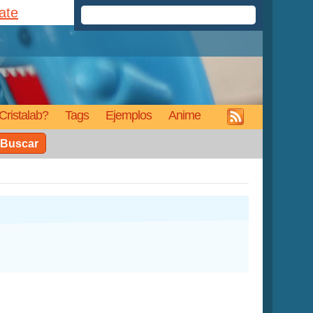
rate
Cristalab?
Tags
Ejemplos
Anime
Buscar