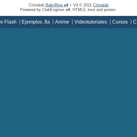
Cristalab
BabyBlue
v4
+ V4 © 2011
Cristalab
Powered by ClabEngines
v4
, HTML5, love and ponies.
de Flash
Ejemplos .fla
Anime
Videotutoriales
Cursos
C