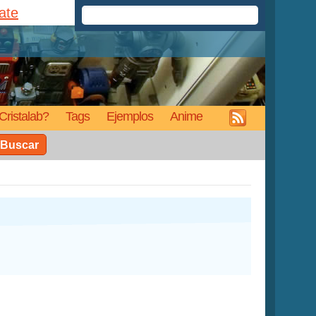
rate
Cristalab?
Tags
Ejemplos
Anime
Buscar