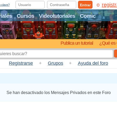
regist
Entrar
o clave?
riales
Cursos
Videotutoriales
Comic
Publica un tutorial
¿Qué es 
Registrarse
+
Grupos
+
Ayuda del foro
Se han desactivado los Mensajes Privados en este Foro