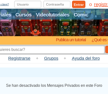
regist
Entrar
o clave?
riales
Cursos
Videotutoriales
Comic
Publica un tutorial
¿Qué es 
Registrarse
+
Grupos
+
Ayuda del foro
Se han desactivado los Mensajes Privados en este Foro