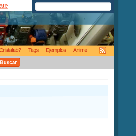
rate
Cristalab?
Tags
Ejemplos
Anime
Buscar