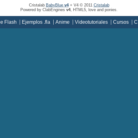
Cristalab
BabyBlue
v4
+ V4 © 2011
Cristalab
Powered by ClabEngines
v4
, HTML5, love and ponies.
de Flash
Ejemplos .fla
Anime
Videotutoriales
Cursos
C