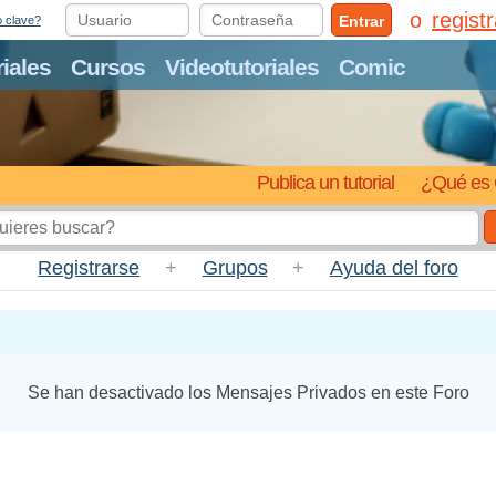
regist
Entrar
o clave?
riales
Cursos
Videotutoriales
Comic
Publica un tutorial
¿Qué es 
Registrarse
+
Grupos
+
Ayuda del foro
Se han desactivado los Mensajes Privados en este Foro