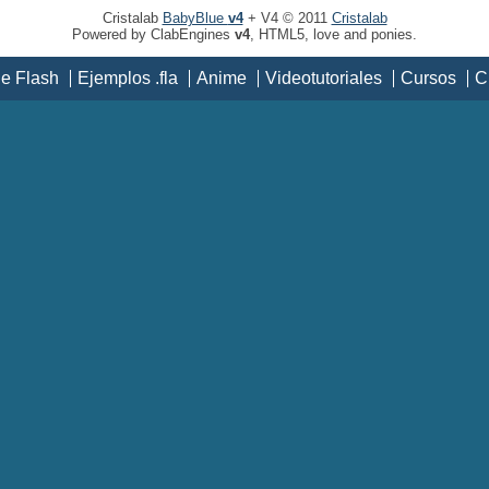
Cristalab
BabyBlue
v4
+ V4 © 2011
Cristalab
Powered by ClabEngines
v4
, HTML5, love and ponies.
de Flash
Ejemplos .fla
Anime
Videotutoriales
Cursos
C