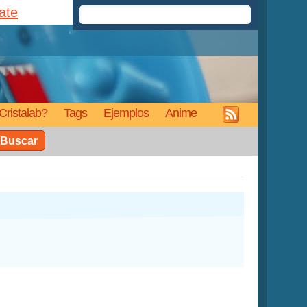
rate
Cristalab?
Tags
Ejemplos
Anime
Buscar