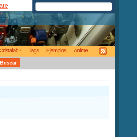
rate
Cristalab?
Tags
Ejemplos
Anime
Buscar