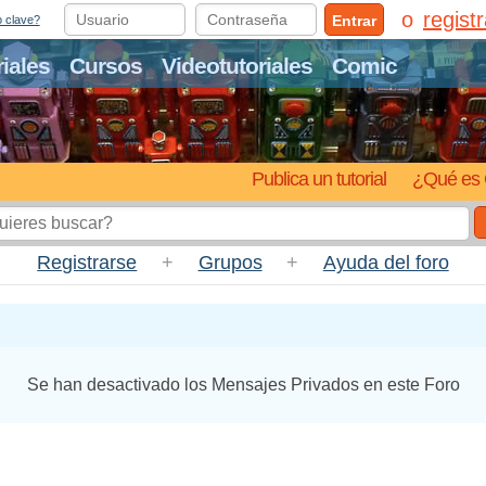
regist
Entrar
o clave?
riales
Cursos
Videotutoriales
Comic
Publica un tutorial
¿Qué es 
Registrarse
+
Grupos
+
Ayuda del foro
Se han desactivado los Mensajes Privados en este Foro