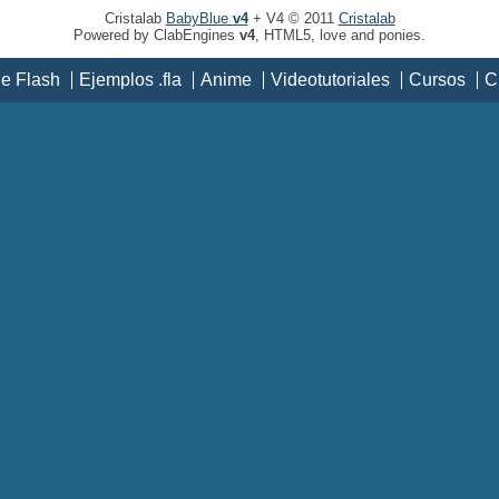
Cristalab
BabyBlue
v4
+ V4 © 2011
Cristalab
Powered by ClabEngines
v4
, HTML5, love and ponies.
de Flash
Ejemplos .fla
Anime
Videotutoriales
Cursos
C