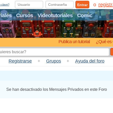
regist
Entrar
o clave?
riales
Cursos
Videotutoriales
Comic
Publica un tutorial
¿Qué es 
Registrarse
+
Grupos
+
Ayuda del foro
Se han desactivado los Mensajes Privados en este Foro