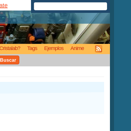
rate
Cristalab?
Tags
Ejemplos
Anime
Buscar