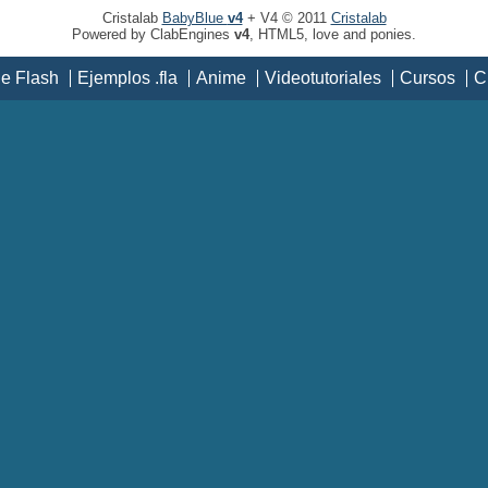
Cristalab
BabyBlue
v4
+ V4 © 2011
Cristalab
Powered by ClabEngines
v4
, HTML5, love and ponies.
de Flash
Ejemplos .fla
Anime
Videotutoriales
Cursos
C