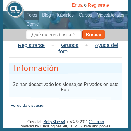
Entra
o
Registrate
Foros
Blog
Tutoriales
Cursos
Videotutoriales
Comic
Buscar
Registrarse
+
Grupos
+
Ayuda del
foro
Información
Se han desactivado los Mensajes Privados en este
Foro
Foros de discusión
Cristalab
BabyBlue
v4
+ V4 © 2011
Cristalab
Powered by ClabEngines
v4
, HTML5, love and ponies.