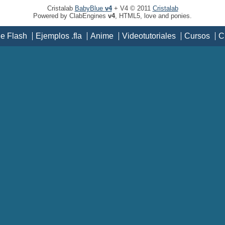
Cristalab
BabyBlue
v4
+ V4 © 2011
Cristalab
Powered by ClabEngines
v4
, HTML5, love and ponies.
de Flash
Ejemplos .fla
Anime
Videotutoriales
Cursos
C