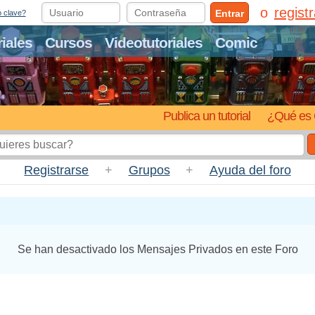
regist
Entrar
o clave?
riales
Cursos
Videotutoriales
Comic
Publica un tutorial
¿Qué es 
Registrarse
+
Grupos
+
Ayuda del foro
Se han desactivado los Mensajes Privados en este Foro