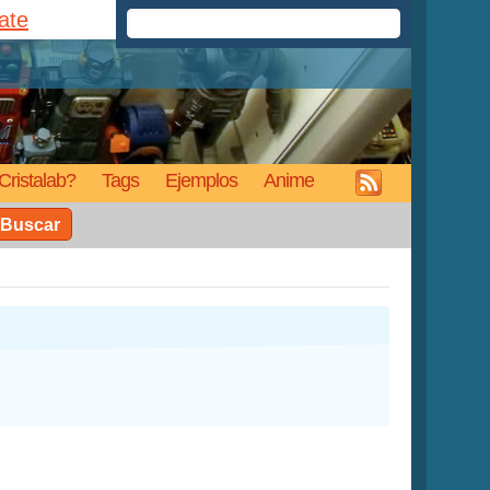
rate
Cristalab?
Tags
Ejemplos
Anime
Buscar