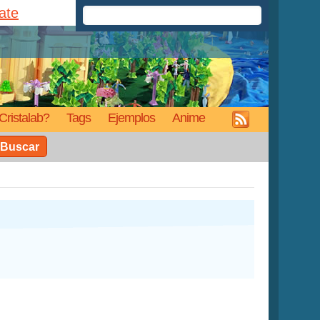
rate
Cristalab?
Tags
Ejemplos
Anime
Buscar