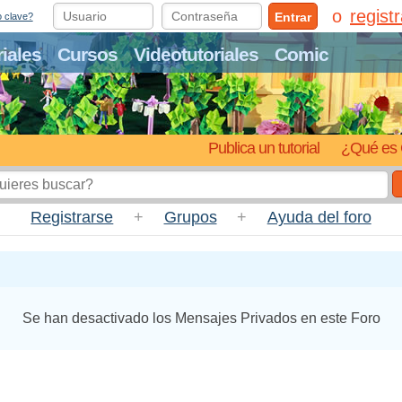
regist
Entrar
o clave?
riales
Cursos
Videotutoriales
Comic
Publica un tutorial
¿Qué es 
Registrarse
+
Grupos
+
Ayuda del foro
Se han desactivado los Mensajes Privados en este Foro