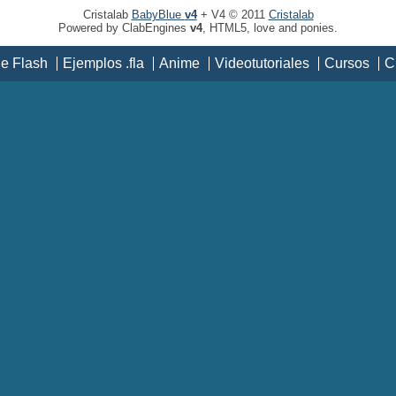
Cristalab
BabyBlue
v4
+ V4 © 2011
Cristalab
Powered by ClabEngines
v4
, HTML5, love and ponies.
de Flash
Ejemplos .fla
Anime
Videotutoriales
Cursos
C