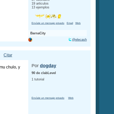
19 articulos
13 ejemplos
Envíale un mensaje privado
Email
Web
BarnaCity
@elecash
Citar
Por
dogday
 mu chulo, y
90 de clabLevel
1 tutorial
Envíale un mensaje privado
Web