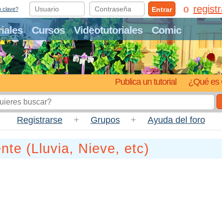
regist
Entrar
o clave?
riales
Cursos
Videotutoriales
Comic
Publica un tutorial
¿Qué es 
Registrarse
+
Grupos
+
Ayuda del foro
te (Lluvia, Nieve, etc)