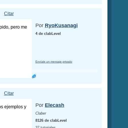
Citar
Por
RyoKusanagi
pido, pero me
4 de clabLevel
Envíale un mensaje privado
Citar
Por
Elecash
os ejemplos y
Claber
8126 de clabLevel
37 tutoriales