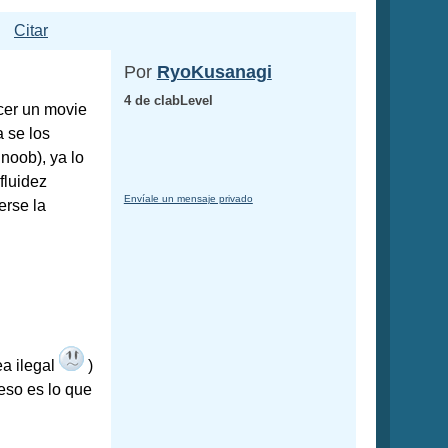
Citar
Por
RyoKusanagi
4 de clabLevel
acer un movie
 se los
noob), ya lo
fluidez
Envíale un mensaje privado
erse la
ea ilegal
)
eso es lo que