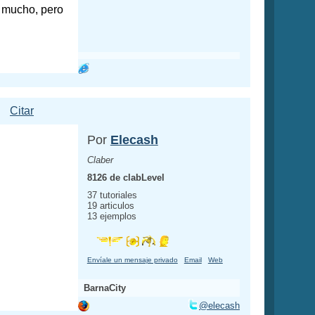
e mucho, pero
Citar
Por
Elecash
Claber
8126 de clabLevel
37 tutoriales
19 articulos
13 ejemplos
Envíale un mensaje privado
Email
Web
BarnaCity
@elecash