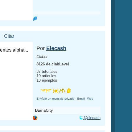
Citar
Por
Elecash
entes alpha...
Claber
8126 de clabLevel
37 tutoriales
19 articulos
13 ejemplos
Envíale un mensaje privado
Email
Web
BarnaCity
@elecash