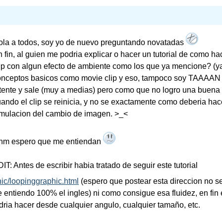
ola a todos, soy yo de nuevo preguntando novatadas
 fin, al guien me podria explicar o hacer un tutorial de como h
ip con algun efecto de ambiente como los que ya mencione? (ya
onceptos basicos como movie clip y eso, tampoco soy TAAAAN 
tente y sale (muy a medias) pero como que no logro una buena 
ando el clip se reinicia, y no se exactamente como deberia hac
imulacion del cambio de imagen. >_<
hm espero que me entiendan
IT: Antes de escribir habia tratado de seguir este tutorial
ic/loopinggraphic.html
(espero que postear esta direccion no s
entiendo 100% el ingles) ni como consigue esa fluidez, en fin 
odria hacer desde cualquier angulo, cualquier tamaño, etc.