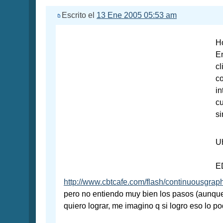
Escrito el
13 Ene 2005 05:53 am
H
En
cl
c
in
cu
s
U
ED
http://www.cbtcafe.com/flash/continuousgraph
pero no entiendo muy bien los pasos (aunque 
quiero lograr, me imagino q si logro eso lo p