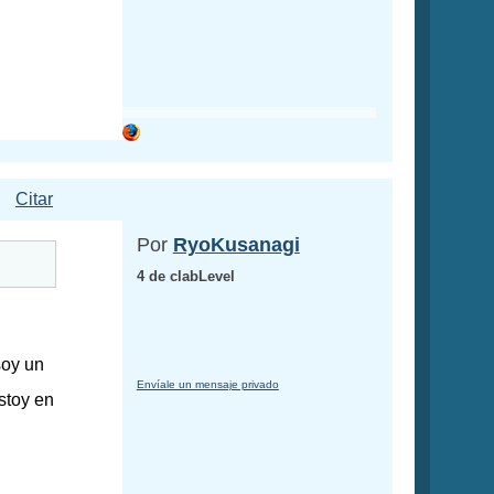
Citar
Por
RyoKusanagi
4 de clabLevel
soy un
Envíale un mensaje privado
stoy en