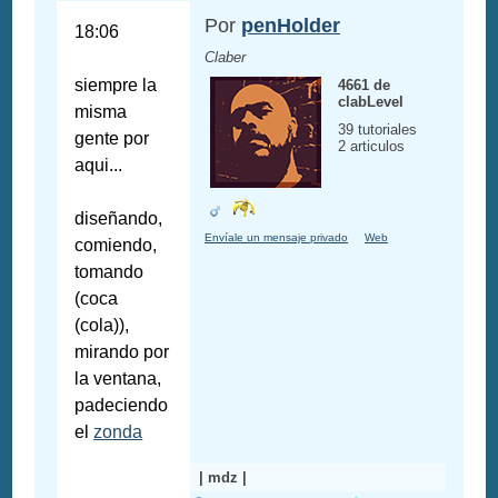
Por
penHolder
18:06
Claber
siempre la
4661 de
clabLevel
misma
39 tutoriales
gente por
2 articulos
aqui...
diseñando,
Envíale un mensaje privado
Web
comiendo,
tomando
(coca
(cola)),
mirando por
la ventana,
padeciendo
el
zonda
| mdz |