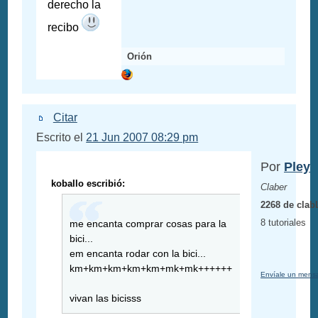
derecho la
recibo
Orión
Citar
Escrito el
21 Jun 2007 08:29 pm
Por
Pley
koballo escribió:
Claber
2268 de clab
8 tutoriales
me encanta comprar cosas para la
bici...
em encanta rodar con la bici...
km+km+km+km+km+mk+mk++++++
Envíale un mensa
vivan las bicisss