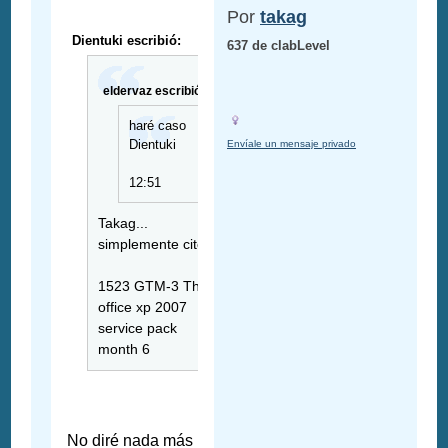
Por
takag
Dientuki escribió:
637 de clabLevel
eldervaz escribió:
haré caso
Dientuki
Envíale un mensaje privado
12:51
Takag...
simplemente cito.
1523 GTM-3 The
office xp 2007
service pack
month 6
No diré nada más