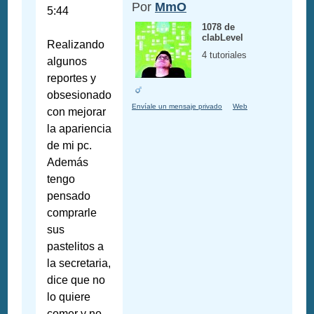
Por
MmO
5:44
1078 de
clabLevel
Realizando
4 tutoriales
algunos
reportes y
obsesionado
Envíale un mensaje privado
Web
con mejorar
la apariencia
de mi pc.
Además
tengo
pensado
comprarle
sus
pastelitos a
la secretaria,
dice que no
lo quiere
comer y no