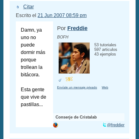
Citar
Escrito el
21 Jun 2007 08:59 pm
Por
Freddie
Damn, ya
uno no
BOFH
puede
53 tutoriales
597 articulos
dormir más
43 ejemplos
porque
trollean la
bitácora.
Envíale un mensaje privado
Web
Esta gente
que vive de
pastillas...
Conserje de Cristalab
@freddier