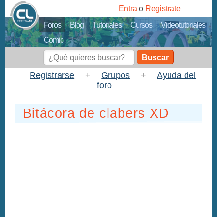
Entra
o
Registrate
Foros
Blog
Tutoriales
Cursos
Videotutoriales
Comic
Buscar
Registrarse
+
Grupos
+
Ayuda del
foro
Bitácora de clabers XD