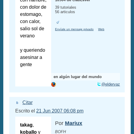
con dolor de
39 tutoriales
56 articulos
estomago,
con calor,
salio sol de
Envíale un mensaje privado
Web
verano
y queriendo
asesinar a
gente
en algún lugar del mundo
@eldervaz
Citar
Escrito el
21 Jun 2007 06:08 pm
Por
Mariux
takag
,
koballo
y
BOFH