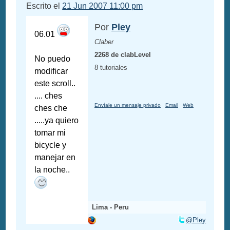
Escrito el
21 Jun 2007 11:00 pm
Por
Pley
06.01
Claber
2268 de clabLevel
No puedo
8 tutoriales
modificar
este scroll..
.... ches
Envíale un mensaje privado
Email
Web
ches che
.....ya quiero
tomar mi
bicycle y
manejar en
la noche..
Lima - Peru
@Pley