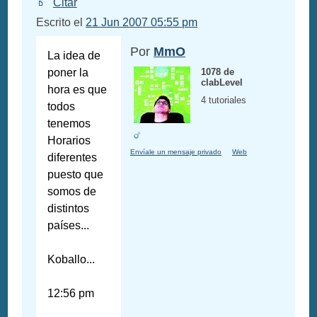
Citar
Escrito el
21 Jun 2007 05:55 pm
Por
MmO
La idea de
poner la
1078 de
clabLevel
hora es que
4 tutoriales
todos
tenemos
Horarios
Envíale un mensaje privado
Web
diferentes
puesto que
somos de
distintos
países...
Koballo...
12:56 pm