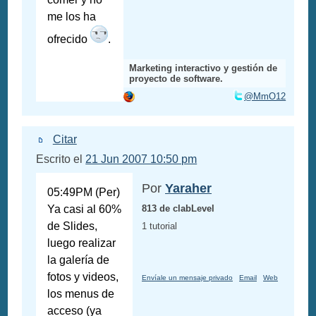
me los ha
ofrecido
.
Marketing interactivo y gestión de
proyecto de software.
@MmO12
Citar
Escrito el
21 Jun 2007 10:50 pm
Por
Yaraher
05:49PM (Per)
Ya casi al 60%
813 de clabLevel
de Slides,
1 tutorial
luego realizar
la galería de
fotos y videos,
Envíale un mensaje privado
Email
Web
los menus de
acceso (ya