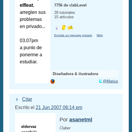
elfleat
,
7756 de clabLevel
arreglen sus
28 tutoriales
15 articulos
problemas
en privado...
Envíale un mensaje privado
Web
03.07pm
a punto de
ponerme a
estudiar.
Diseñadora & ilustradora
@Mariux
Citar
Escrito el
21 Jun 2007 06:14 pm
Por
asanetml
eldervaz
Claber