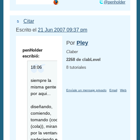
@penholder
Citar
Escrito el
21 Jun 2007 09:37 pm
Por
Pley
penHolder
Claber
escribió:
2268 de clabLevel
18:06
8 tutoriales
siempre la
misma gente
Envíale un mensaje privado
Email
Web
por aqui...
diseñando,
comiendo,
tomando (coca
(cola)), mirando
por la ventana,
padeciendo el