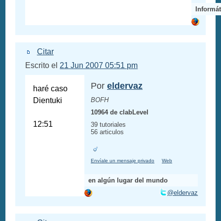
Informát
Citar
Escrito el
21 Jun 2007 05:51 pm
Por
eldervaz
haré caso
Dientuki
BOFH
10964 de clabLevel
12:51
39 tutoriales
56 articulos
Envíale un mensaje privado
Web
en algún lugar del mundo
@eldervaz