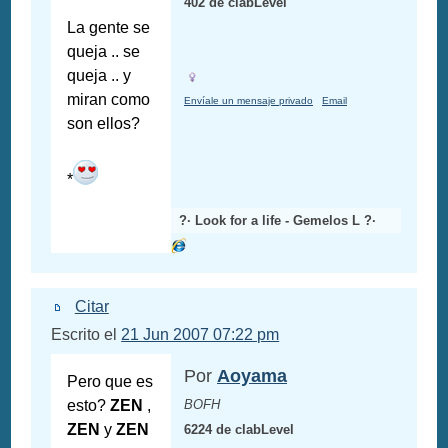
402 de clabLevel
La gente se
queja .. se
queja .. y
miran como
Envíale un mensaje privado
Email
son ellos?
*
?· Look for a life - Gemelos L ?·
Citar
Escrito el
21 Jun 2007 07:22 pm
Por
Aoyama
Pero que es
esto?
ZEN
,
BOFH
ZEN
y
ZEN
6224 de clabLevel