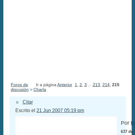
Foros de
Ir a página
Anterior
1
,
2
,
3
...
213
,
214
,
215
discusión
>
Charla
Citar
Escrito el
21 Jun 2007 05:19 pm
Por
t
637 de 