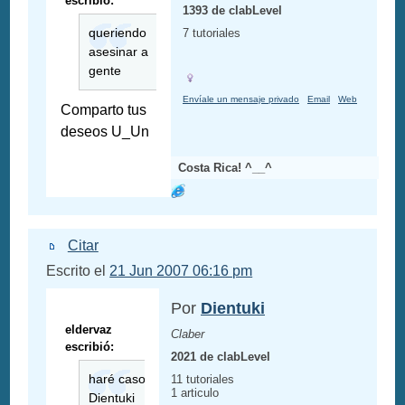
escribió:
1393 de clabLevel
queriendo
7 tutoriales
asesinar a
gente
Envíale un mensaje privado
Email
Web
Comparto tus
deseos U_Un
Costa Rica! ^__^
Citar
Escrito el
21 Jun 2007 06:16 pm
Por
Dientuki
eldervaz
Claber
escribió:
2021 de clabLevel
haré caso
11 tutoriales
1 articulo
Dientuki