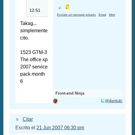
12:51
Envíale un mensaje privado
Email
Web
Takag...
simplemente
cito.
1523 GTM-3
The office xp
2007 service
pack month
6
Front-end Ninja
@dientuki
Citar
Escrito el
21 Jun 2007 06:30 pm