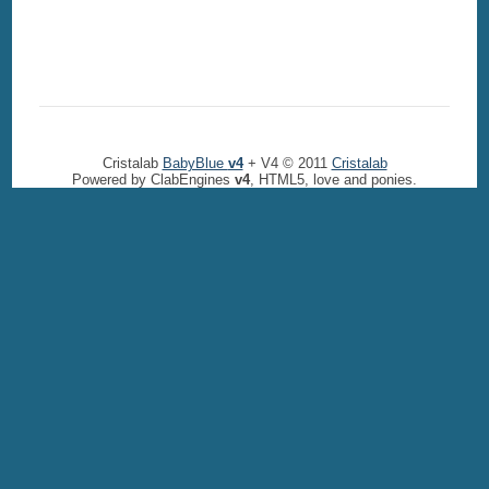
Cristalab
BabyBlue
v4
+ V4 © 2011
Cristalab
Powered by ClabEngines
v4
, HTML5, love and ponies.