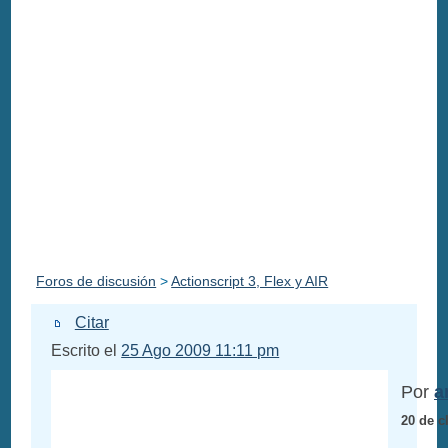
Foros de discusión
>
Actionscript 3, Flex y AIR
Citar
Escrito el
25 Ago 2009 11:11 pm
Por
a
20 de c