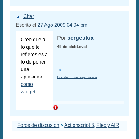
Citar
Escrito el
27 Ago 2009 04:04 pm
Por
sergestux
Creo que a
lo que te
49 de clabLevel
refieres es a
lo de poner
una
aplicacion
Envíale un mensaje privado
como
widget
Foros de discusión
>
Actionscript 3, Flex y AIR