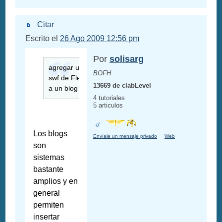
Citar
Escrito el
26 Ago 2009 12:56 pm
Por
solisarg
agregar un
BOFH
swf de Flex
13669 de clabLevel
a un blog
4 tutoriales
5 articulos
Los blogs
Envíale un mensaje privado
Web
son
sistemas
bastante
amplios y en
general
permiten
insertar