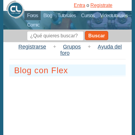
Entra
o
Registrate
Foros
Blog
Tutoriales
Cursos
Videotutoriales
Comic
Buscar
Registrarse
+
Grupos
+
Ayuda del
foro
Blog con Flex