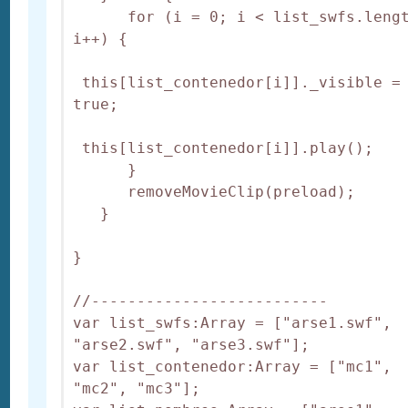
      for (i = 0; i < list_swfs.lengt
i++) {

 this[list_contenedor[i]]._visible = 
true;

 this[list_contenedor[i]].play();

      }

      removeMovieClip(preload);

   }

}

//--------------------------

var list_swfs:Array = ["arse1.swf", 
"arse2.swf", "arse3.swf"];

var list_contenedor:Array = ["mc1", 
"mc2", "mc3"];
