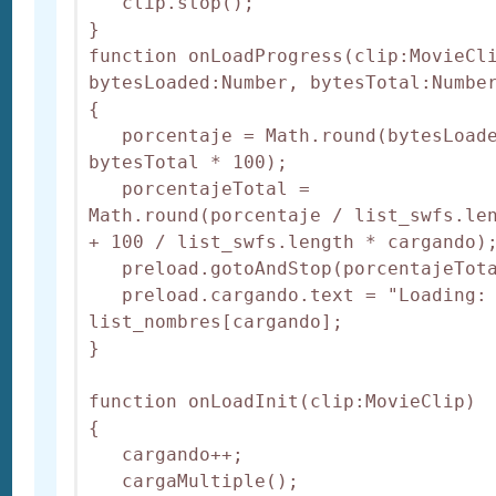
   clip.stop();

}

function onLoadProgress(clip:MovieCli
bytesLoaded:Number, bytesTotal:Number
{

   porcentaje = Math.round(bytesLoade
bytesTotal * 100);

   porcentajeTotal = 
Math.round(porcentaje / list_swfs.len
+ 100 / list_swfs.length * cargando);
   preload.gotoAndStop(porcentajeTota
   preload.cargando.text = "Loading: 
list_nombres[cargando];

}

function onLoadInit(clip:MovieClip)

{

   cargando++;

   cargaMultiple();
