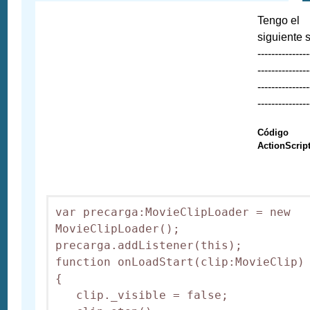
Tengo el
siguiente s
---------------
---------------
---------------
---------------
Código
ActionScript
var precarga:MovieClipLoader = new 
MovieClipLoader();

precarga.addListener(this);

function onLoadStart(clip:MovieClip)

{

   clip._visible = false;
