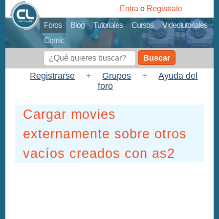
Entra
o
Registrate
Foros
Blog
Tutoriales
Cursos
Videotutoriales
Comic
Buscar
Registrarse
+
Grupos
+
Ayuda del
foro
Cargar movies
externamente sobre otros
vacíos creados con as2