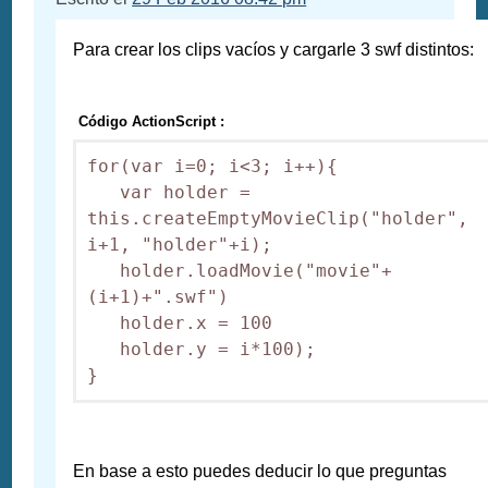
Para crear los clips vacíos y cargarle 3 swf distintos:
Código ActionScript :
for(var i=0; i<3; i++){

   var holder = 
this.createEmptyMovieClip("holder", 
i+1, "holder"+i);

   holder.loadMovie("movie"+
(i+1)+".swf")

   holder.x = 100

   holder.y = i*100);

}
En base a esto puedes deducir lo que preguntas