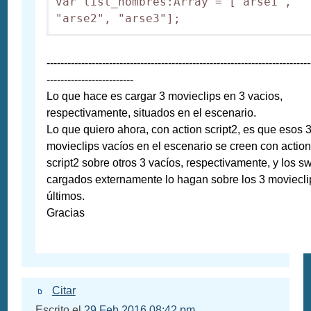
var list_nombres:Array = ["arse1", 
"arse2", "arse3"];
----------------------------------------------------------------------------
-------------------------
Lo que hace es cargar 3 movieclips en 3 vacios,
respectivamente, situados en el escenario.
Lo que quiero ahora, con action script2, es que esos 
movieclips vacíos en el escenario se creen con actio
script2 sobre otros 3 vacíos, respectivamente, y los sw
cargados externamente lo hagan sobre los 3 moviecli
últimos.
Gracias
Citar
Escrito el
29 Feb 2016 08:42 pm