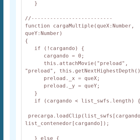
   }

//--------------------------

function cargaMultiple(queX:Number, 
queY:Number)

{

   if (!cargando) {

      cargando = 0;

      this.attachMovie("preload", 
"preload", this.getNextHighestDepth()
      preload._x = queX;

      preload._y = queY;

   }

   if (cargando < list_swfs.length) {
 precarga.loadClip(list_swfs[cargando
list_contenedor[cargando]);

   } else {
