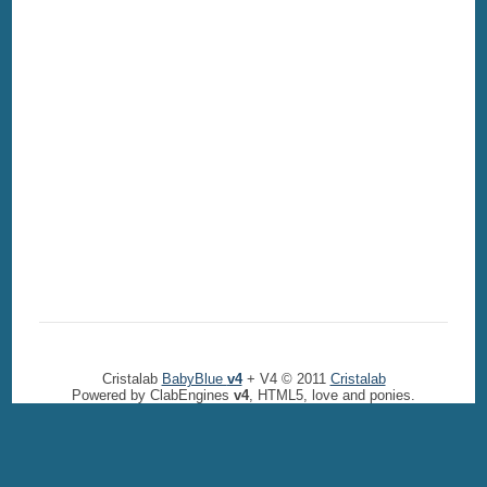
Cristalab
BabyBlue
v4
+ V4 © 2011
Cristalab
Powered by ClabEngines
v4
, HTML5, love and ponies.