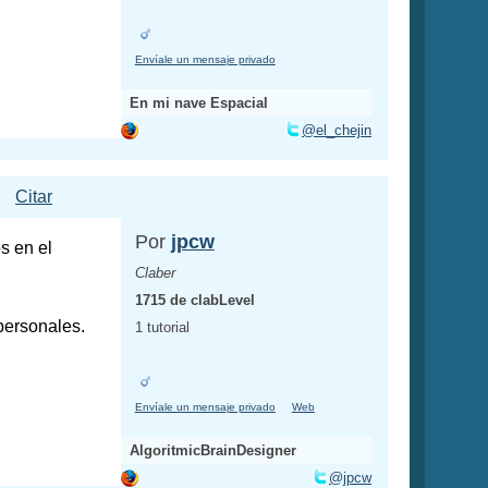
Envíale un mensaje privado
En mi nave Espacial
@el_chejin
Citar
Por
jpcw
s en el
Claber
1715 de clabLevel
personales.
1 tutorial
Envíale un mensaje privado
Web
AlgoritmicBrainDesigner
@jpcw