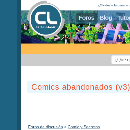
¿Olvidaste tu usuario 
Foros
Blog
Tuto
Comics abandonados (v3
Foros de discusión
>
Comic y Secretos