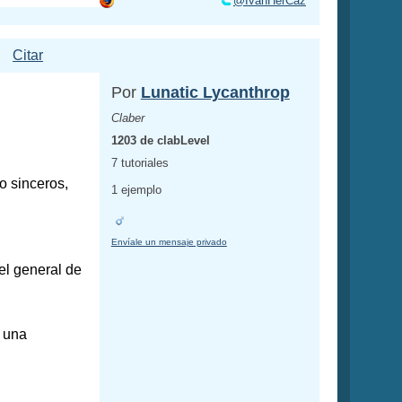
@IvanHerCaz
Citar
Por
Lunatic Lycanthrop
Claber
1203 de clabLevel
7 tutoriales
do sinceros,
1 ejemplo
Envíale un mensaje privado
el general de
n una