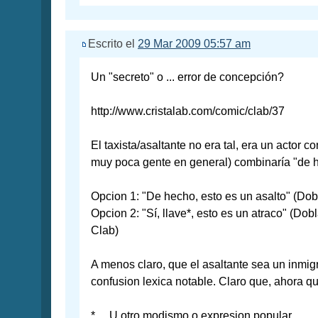
Escrito el
29 Mar 2009 05:57 am
Un "secreto" o ... error de concepción?
http://www.cristalab.com/comic/clab/37
El taxista/asaltante no era tal, era un actor c
muy poca gente en general) combinaría "de h
Opcion 1: "De hecho, esto es un asalto" (Do
Opcion 2: "Sí, llave*, esto es un atraco" (D
Clab)
A menos claro, que el asaltante sea un inmig
confusion lexica notable. Claro que, ahora que
* ... U otro modismo o expresion popular.