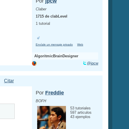
Por
jpcw
Claber
1715 de clabLevel
1 tutorial
Envíale un mensaje privado
Web
AlgoritmicBrainDesigner
@jpcw
Citar
Por
Freddie
BOFH
53 tutoriales
597 articulos
43 ejemplos