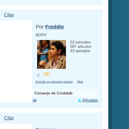
Citar
Por
Freddie
BOFH
53 tutoriales
597 articulos
43 ejemplos
Envíale un mensaje privado
Web
Conserje de Cristalab
@freddier
Citar