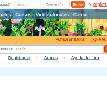
regist
Entrar
o clave?
riales
Cursos
Videotutoriales
Comic
Publica un tutorial
¿Qué es 
Registrarse
+
Grupos
+
Ayuda del foro
)