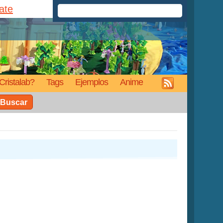
rate
Cristalab?
Tags
Ejemplos
Anime
Buscar