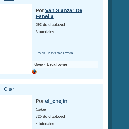
Por
Van Slanzar De
Fanelia
392 de clabLevel
3 tutoriales
Envíale un mensaje privado
Gaea - Escaflowne
Citar
Por
el_chejin
Claber
725 de clabLevel
4 tutoriales