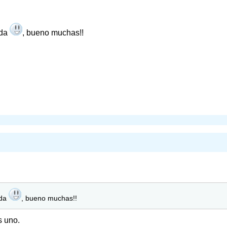
ada
, bueno muchas!!
ada
, bueno muchas!!
s uno.