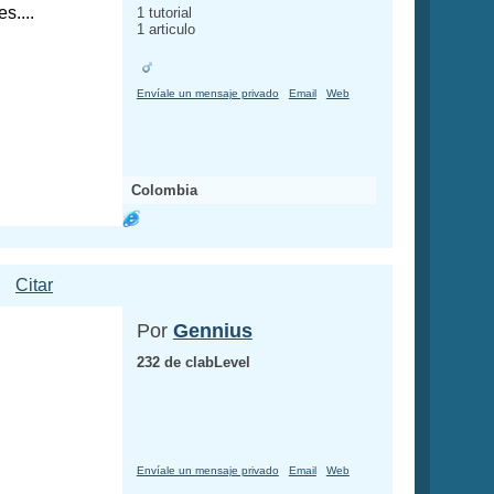
s....
1 tutorial
1 articulo
Envíale un mensaje privado
Email
Web
Colombia
Citar
Por
Gennius
232 de clabLevel
Envíale un mensaje privado
Email
Web