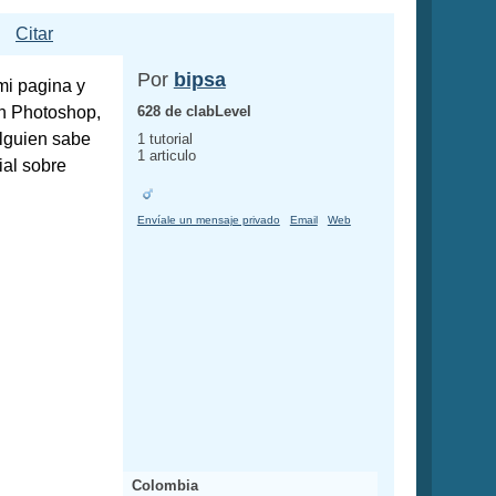
Citar
Por
bipsa
mi pagina y
en Photoshop,
628 de clabLevel
alguien sabe
1 tutorial
1 articulo
ial sobre
Envíale un mensaje privado
Email
Web
Colombia