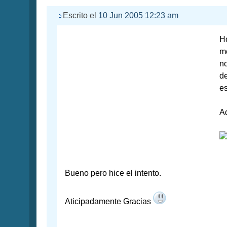
Escrito el
10 Jun 2005 12:23 am
Ho
me
no
de
es
Aq
Bueno pero hice el intento.
Aticipadamente Gracias