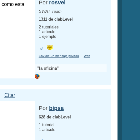
Por
rosvel
si como esta
SWAT Team
1311 de clabLevel
2 tutoriales
1 articulo
1 ejemplo
Envíale un mensaje privado
Web
"la oficina"
Citar
Por
bipsa
628 de clabLevel
1 tutorial
1 articulo