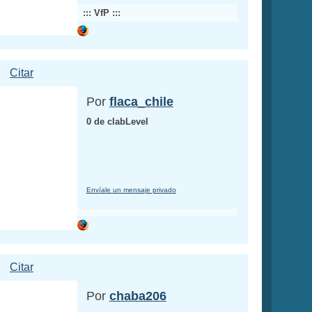
::: VfP :::
Citar
Por
flaca_chile
0 de clabLevel
Envíale un mensaje privado
Citar
Por
chaba206