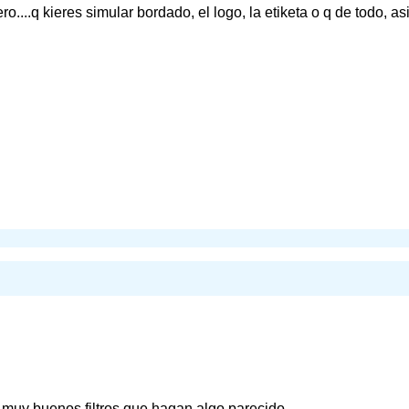
....q kieres simular bordado, el logo, la etiketa o q de todo, a
muy buenos filtros que hagan algo parecido...