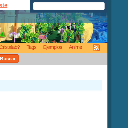
rate
Cristalab?
Tags
Ejemplos
Anime
Buscar