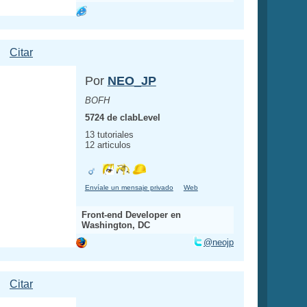
Citar
Por
NEO_JP
BOFH
5724 de clabLevel
13 tutoriales
12 articulos
Envíale un mensaje privado
Web
Front-end Developer en
Washington, DC
@neojp
Citar