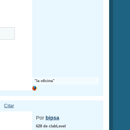
"la oficina"
Citar
Por
bipsa
628 de clabLevel