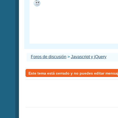
Foros de discusión
>
Javascript y jQuery
Este tema está cerrado y no puedes editar mensa