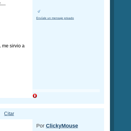
...
Envíale un mensaje privado
 me sirvio a
Citar
Por
ClickyMouse