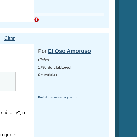
Citar
Por
El Oso Amoroso
Claber
1780 de clabLevel
6 tutoriales
Envíale un mensaje privado
 tú la "y", o
o que si