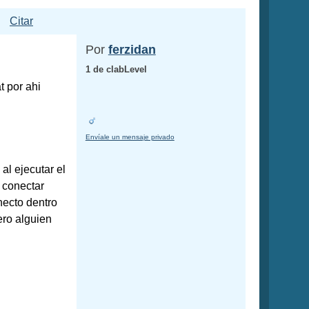
Citar
Por
ferzidan
1 de clabLevel
t por ahi
Envíale un mensaje privado
al ejecutar el
 conectar
necto dentro
ero alguien