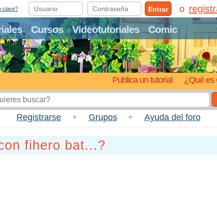
regist
Entrar
o clave?
riales
Cursos
Videotutoriales
Comic
Publica un tutorial
¿Qué es 
Registrarse
+
Grupos
+
Ayuda del foro
on fihero bat...?