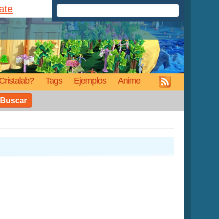
rate
Cristalab?
Tags
Ejemplos
Anime
Buscar