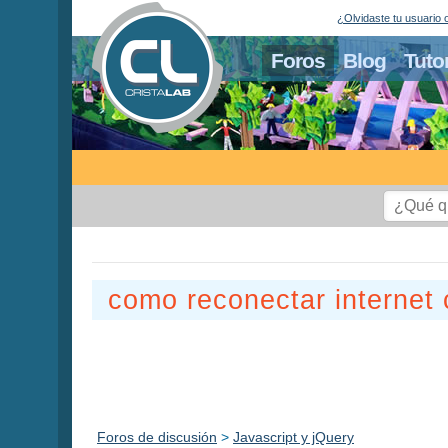
¿Olvidaste tu usuario 
Foros
Blog
Tuto
como reconectar internet c
Foros de discusión
>
Javascript y jQuery