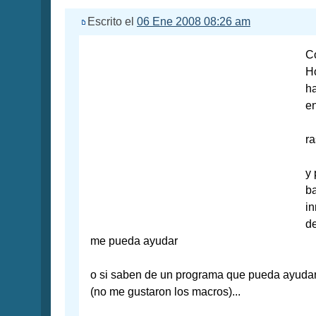
Escrito el
06 Ene 2008 08:26 am
Co
Ho
ha
en
r
y 
b
in
de
me pueda ayudar
o si saben de un programa que pueda ayudarm
(no me gustaron los macros)...