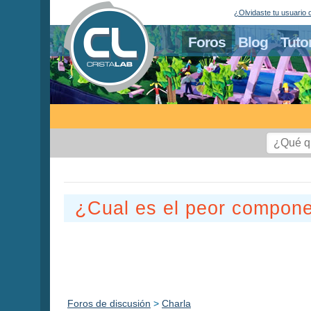
¿Olvidaste tu usuario 
Foros
Blog
Tuto
¿Cual es el peor componen
Foros de discusión
>
Charla