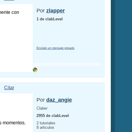
Por
zlapper
lmente con
1 de clabLevel
Envíale un mensaje privado
Citar
Por
daz_angie
Claber
2955 de clabLevel
os momentos.
2 tutoriales
8 articulos