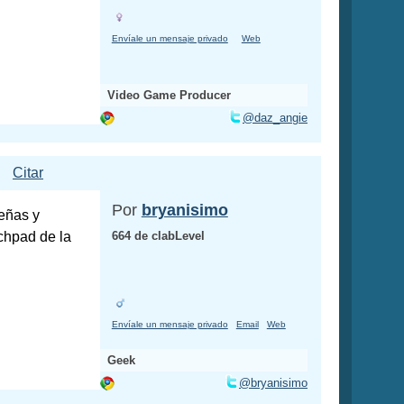
Envíale un mensaje privado
Web
Video Game Producer
@daz_angie
Citar
Por
bryanisimo
eñas y
uchpad de la
664 de clabLevel
Envíale un mensaje privado
Email
Web
Geek
@bryanisimo