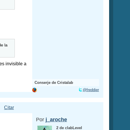
de la
s invisible a
Conserje de Cristalab
@freddier
Citar
Por
j_aroche
2 de clabLevel