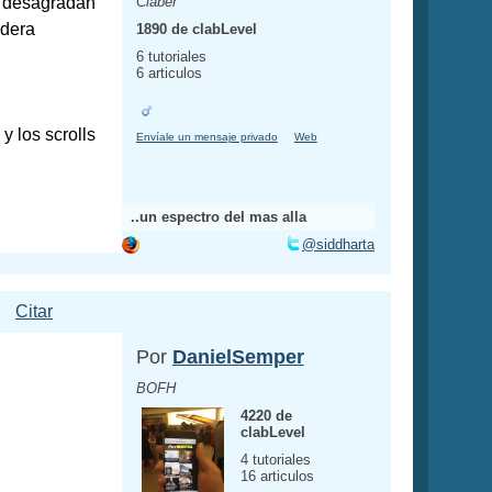
e desagradan
Claber
adera
1890 de clabLevel
6 tutoriales
6 articulos
y los scrolls
Envíale un mensaje privado
Web
..un espectro del mas alla
@siddharta
Citar
Por
DanielSemper
BOFH
4220 de
clabLevel
4 tutoriales
16 articulos