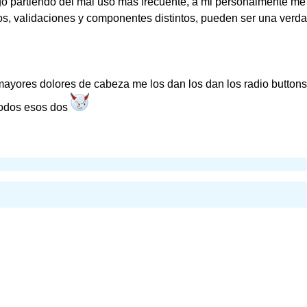
go partiendo del mal uso mas frecuente, a mi personalmente m
cios, validaciones y componentes distintos, pueden ser una verd
ayores dolores de cabeza me los dan los dan los radio buttons 
omodos esos dos