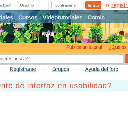
regist
Entrar
o clave?
riales
Cursos
Videotutoriales
Comic
Publica un tutorial
¿Qué es 
Registrarse
+
Grupos
+
Ayuda del foro
te de interfaz en usabilidad?