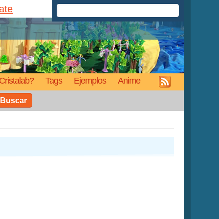
rate
Cristalab?
Tags
Ejemplos
Anime
Buscar