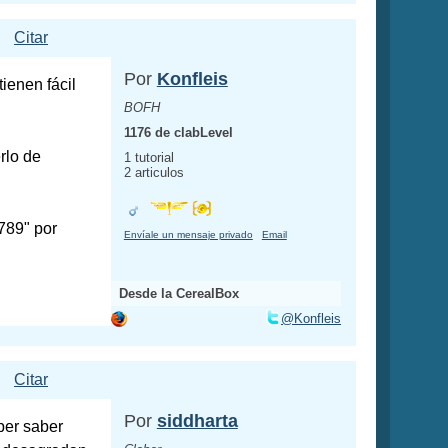
Citar
Por
Konfleis
ienen fácil
BOFH
1176 de clabLevel
rlo de
1 tutorial
2 articulos
789" por
Envíale un mensaje privado
Email
Desde la CerealBox
@Konfleis
Citar
Por
siddharta
per saber