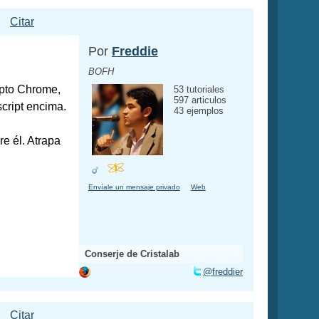
Citar
Por
Freddie
BOFH
epto Chrome,
53 tutoriales
597 articulos
cript encima.
43 ejemplos
e él. Atrapa
Envíale un mensaje privado
Web
Conserje de Cristalab
@freddier
Citar