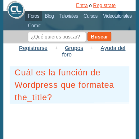
Entra
o
Registrate
Foros
Blog
Tutoriales
Cursos
Videotutoriales
Comic
Buscar
Registrarse
+
Grupos
+
Ayuda del
foro
Cuál es la función de
Wordpress que formatea
the_title?