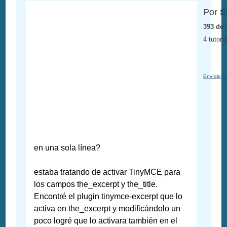
Por
S
393 de 
4 tutori
Envíale u
en una sola línea?
estaba tratando de activar TinyMCE para
los campos the_excerpt y the_title.
Encontré el plugin tinymce-excerpt que lo
activa en the_excerpt y modificándolo un
poco logré que lo activara también en el