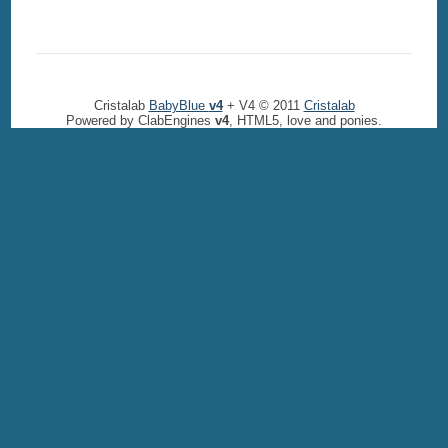
Cristalab
BabyBlue
v4
+ V4 © 2011
Cristalab
Powered by ClabEngines
v4
, HTML5, love and ponies.