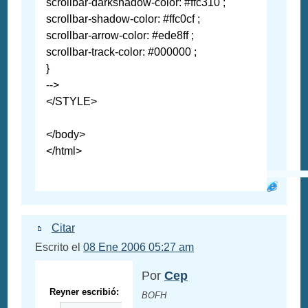
scrollbar-darkshadow-color: #ffc310 ;
scrollbar-shadow-color: #ffc0cf ;
scrollbar-arrow-color: #ede8ff ;
scrollbar-track-color: #000000 ;
}
-->
</STYLE>
</body>
</html>
Citar
Escrito el
08 Ene 2006 05:27 am
Por
Cep
Reyner escribió:
BOFH