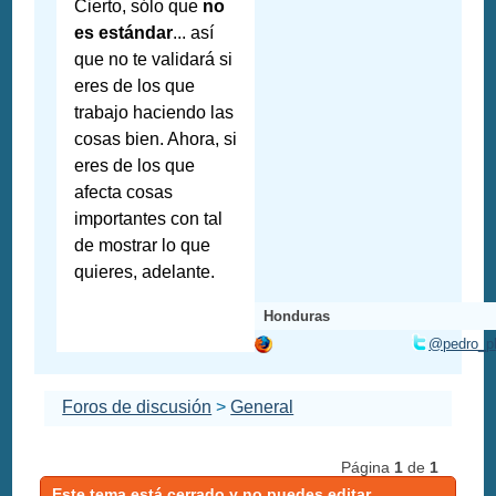
Cierto, sólo que
no
es estándar
... así
que no te validará si
eres de los que
trabajo haciendo las
cosas bien. Ahora, si
eres de los que
afecta cosas
importantes con tal
de mostrar lo que
quieres, adelante.
Honduras
@pedro_p
Foros de discusión
>
General
Página
1
de
1
Este tema está cerrado y no puedes editar