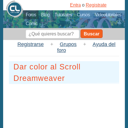
Entra
o
Registrate
Foros
Blog
Tutoriales
Cursos
Videotutoriales
Comic
Buscar
Registrarse
+
Grupos
+
Ayuda del
foro
Dar color al Scroll
Dreamweaver