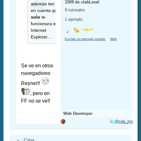
1509 de clabLevel
además ten en
9 tutoriales
en cuenta que
solo
te
1 ejemplo
funcionara en
Internet
Explorer....
Envíale un mensaje privado
Web
Se ve en otros
navegadores
Reyner!!
, pero en
FF no se ve!!
Web Developer
@cep_mx
Citar