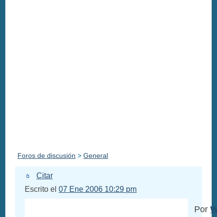
Foros de discusión
>
General
Citar
Escrito el
07 Ene 2006 10:29 pm
Por
W