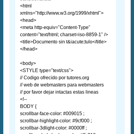
<html
xmlns="http://www.w3.org/1999/xhtml">
<head>
<meta http-equiv="Content-Type"
content="text/html; charset=iso-8859-1" />
<title>Documento sin t&iacute;tulo</title>
</head>
<body>
<STYLE type="text/css">
// Codigo ofrecido por tutores.org
// web de webmasters para webmasters
// por favor dejar intactas estas lineas
<!--
BODY {
scrollbar-face-color: #009015 ;
scrollbar-highlight-color: #9cf000 ;
scrollbar-3dlight-color: #0000ff ;