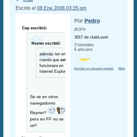
Escrito el
08 Ene 2006 03:35 pm
Por
Pedro
Cep escribió:
BOFH
3017 de clabLevel
Reyner escribió:
3 tutoriales
6 articulos
además ten en en
cuenta que
solo
te
funcionara en
Envíale un mensaje privado
Web
Internet Explorer....
Se ve en otros
navegadores
Reyner!!
,
pero en FF no se
ve!!