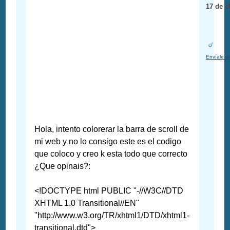
17 de c
Envíale u
Hola, intento colorerar la barra de scroll de
mi web y no lo consigo este es el codigo
que coloco y creo k esta todo que correcto
¿Que opinais?:
<!DOCTYPE html PUBLIC "-//W3C//DTD
XHTML 1.0 Transitional//EN"
"http://www.w3.org/TR/xhtml1/DTD/xhtml1-
transitional.dtd">