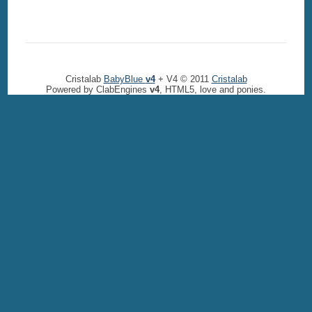
Cristalab
BabyBlue
v4
+ V4 © 2011
Cristalab
Powered by ClabEngines
v4
, HTML5, love and ponies.