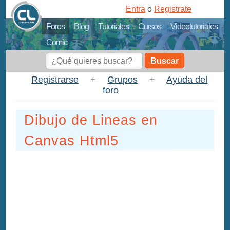
Entra
o
Registrate
Foros
Blog
Tutoriales
Cursos
Videotutoriales
Comic
Buscar
Registrarse
+
Grupos
+
Ayuda del
foro
Dibujo de Lineas en
Canvas Html5