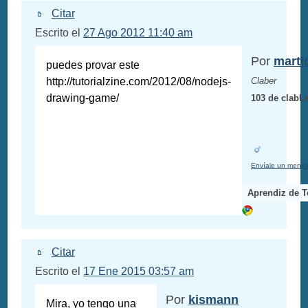
Citar
Escrito el
27 Ago 2012 11:40 am
Por
marti
puedes provar este
http://tutorialzine.com/2012/08/nodejs-
Claber
drawing-game/
103 de clabL
Envíale un mensa
Aprendiz de 
Citar
Escrito el
17 Ene 2015 03:57 am
Por
kismann
Mira, yo tengo una