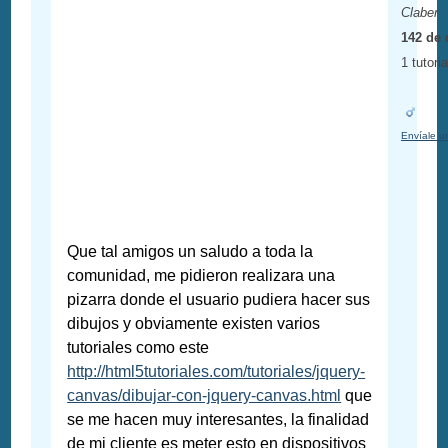
Claber
142 de 
1 tutoria
Envíale u
Que tal amigos un saludo a toda la
comunidad, me pidieron realizara una
pizarra donde el usuario pudiera hacer sus
dibujos y obviamente existen varios
tutoriales como este
http://html5tutoriales.com/tutoriales/jquery-
canvas/dibujar-con-jquery-canvas.html
que
se me hacen muy interesantes, la finalidad
de mi cliente es meter esto en dispositivos