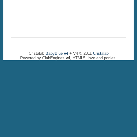
Cristalab
BabyBlue
v4
+ V4 © 2011
Cristalab
Powered by ClabEngines
v4
, HTML5, love and ponies.