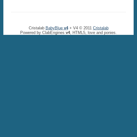
Cristalab
BabyBlue
v4
+ V4 © 2011
Cristalab
Powered by ClabEngines
v4
, HTML5, love and ponies.