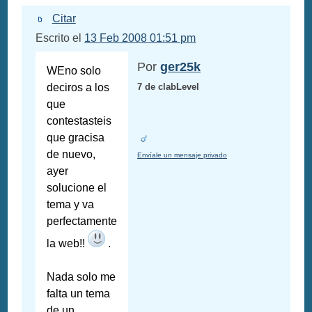
Citar
Escrito el
13 Feb 2008 01:51 pm
Por
ger25k
WEno solo
deciros a los
7 de clabLevel
que
contestasteis
que gracisa
de nuevo,
Envíale un mensaje privado
ayer
solucione el
tema y va
perfectamente
la web!!
.
Nada solo me
falta un tema
de un