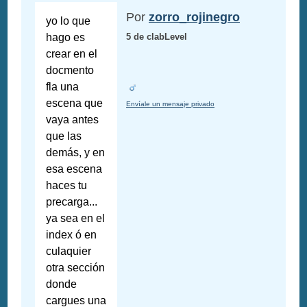
Por
zorro_rojinegro
yo lo que
hago es
5 de clabLevel
crear en el
docmento
fla una
escena que
Envíale un mensaje privado
vaya antes
que las
demás, y en
esa escena
haces tu
precarga...
ya sea en el
index ó en
culaquier
otra sección
donde
cargues una