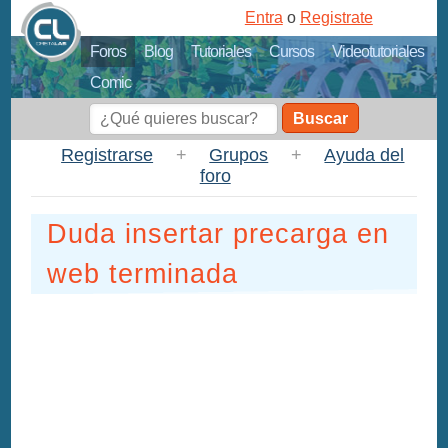
Entra
o
Registrate
Foros
Blog
Tutoriales
Cursos
Videotutoriales
Comic
Buscar
Registrarse
+
Grupos
+
Ayuda del
foro
Duda insertar precarga en
web terminada