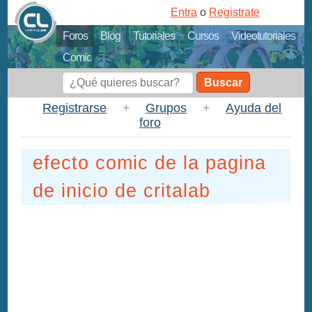
Entra
o
Registrate
Foros
Blog
Tutoriales
Cursos
Videotutoriales
Comic
Buscar
Registrarse
+
Grupos
+
Ayuda del
foro
efecto comic de la pagina
de inicio de critalab