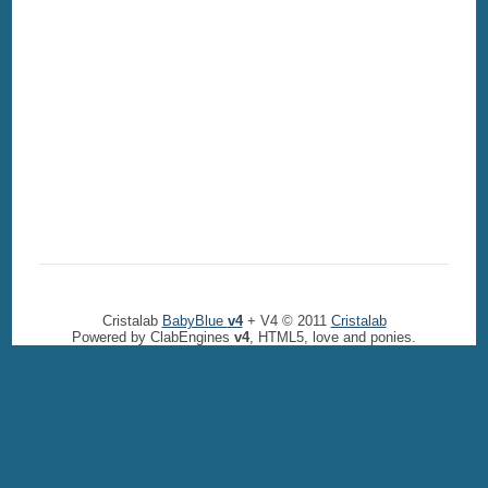
Cristalab
BabyBlue
v4
+ V4 © 2011
Cristalab
Powered by ClabEngines
v4
, HTML5, love and ponies.