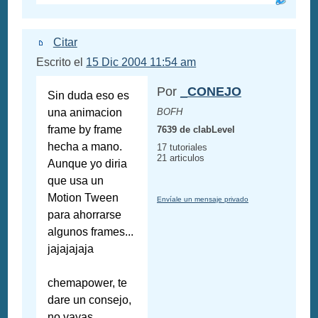
Citar
Escrito el
15 Dic 2004 11:54 am
Por
_CONEJO
Sin duda eso es
una animacion
BOFH
frame by frame
7639 de clabLevel
hecha a mano.
17 tutoriales
21 articulos
Aunque yo diria
que usa un
Motion Tween
Envíale un mensaje privado
para ahorrarse
algunos frames...
jajajajaja
chemapower, te
dare un consejo,
no vayas