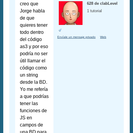
creo que
628 de clabLevel
Jorge habla
1 tutorial
de que
quieres tener
todo dentro
Envíale un mensaje privado
Web
del código
as3 y por eso
podría no ser
útil llamar el
código como
un string
desde la BD.
Yo me refería
a que podrías
tener las
funciones de
JS en
campos de
una BD para