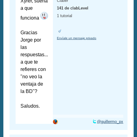
Xyrer, suena
Claber
a que
141 de clabLevel
1 tutorial
funciona
Gracias
Envíale un mensaje privado
Jorge por
las
respuestas...
a que te
refieres con
"no veo la
ventaja de
la BD"?
Saludos.
@guillermo_px