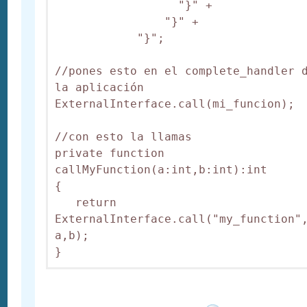
                  "}" +

                "}" +

            "}";

//pones esto en el complete_handler d
la aplicación

ExternalInterface.call(mi_funcion);

//con esto la llamas

private function 
callMyFunction(a:int,b:int):int

{

   return 
ExternalInterface.call("my_function",
a,b);
