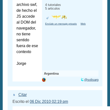
archivo swf,
4 tutoriales
5 articulos
de hecho el
JS accede
al DOM del
Envíale un mensaje privado
Web
navegador,
no tiene
sentido
fuera de ese
contexto
Jorge
Argentina
@solisarg
Citar
Escrito el
06 Dic 2010 02:19 pm