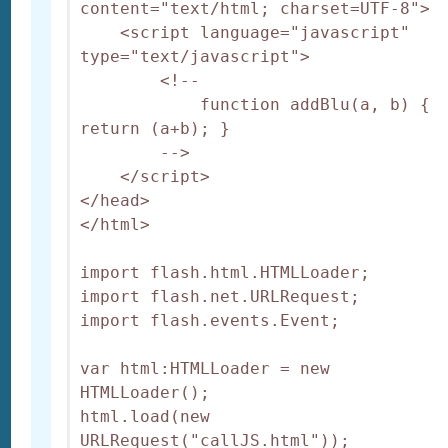
content="text/html; charset=UTF-8">

    <script language="javascript" 
type="text/javascript">

        <!--

            function addBlu(a, b) { 
return (a+b); }

        -->

    </script>

</head>

</html>

import flash.html.HTMLLoader;

import flash.net.URLRequest;

import flash.events.Event;

var html:HTMLLoader = new 
HTMLLoader();

html.load(new 
URLRequest("callJS.html"));
