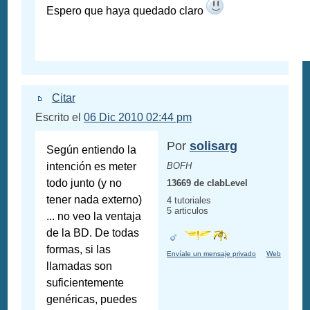
Espero que haya quedado claro
Citar
Escrito el
06 Dic 2010 02:44 pm
Por
solisarg
Según entiendo la
intención es meter
BOFH
todo junto (y no
13669 de clabLevel
tener nada externo)
4 tutoriales
5 articulos
... no veo la ventaja
de la BD. De todas
formas, si las
Envíale un mensaje privado
Web
llamadas son
suficientemente
genéricas, puedes