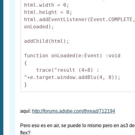
html.width = 0;

html.height = 0;

html.addEventListener(Event.COMPLETE,
onLoaded);

addChild(html);

function onLoaded(e:Event) :void

{

    trace("result (4+8) : 
"+e.target.window.addBlu(4, 8));

}
aquí:
http://forums.adobe.com/thread/712194
Pero eso es en air, se puede lo mismo pero en as3 de
flex?