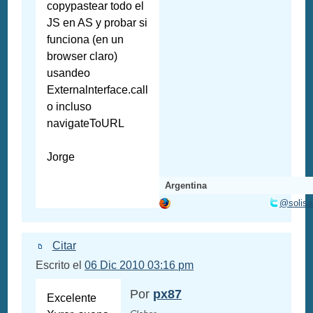
copypastear todo el
JS en AS y probar si
funciona (en un
browser claro)
usandeo
Externalnterface.call
o incluso
navigateToURL
Jorge
Argentina
@solisa
Citar
Escrito el
06 Dic 2010 03:16 pm
Por
px87
Excelente