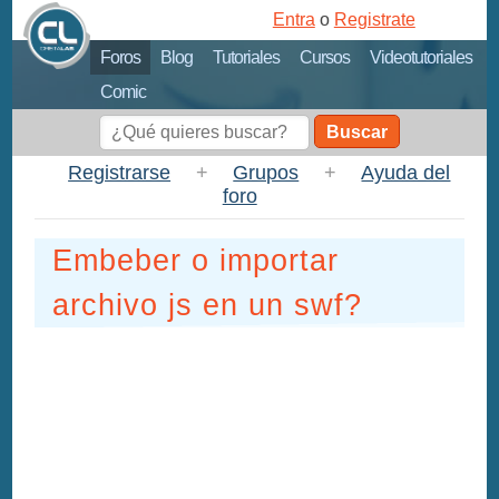
Entra
o
Registrate
Foros
Blog
Tutoriales
Cursos
Videotutoriales
Comic
Buscar
Registrarse
+
Grupos
+
Ayuda del
foro
Embeber o importar
archivo js en un swf?