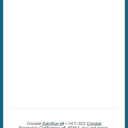
Cristalab
BabyBlue
v4
+ V4 © 2011
Cristalab
Powered by ClabEngines
v4
, HTML5, love and ponies.