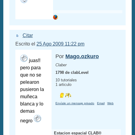
Citar
Escrito el
25 Ago 2009 11:22 pm
Por
Mago.ozkuro
juas!!
Claber
pero para
1798 de clabLevel
que no se
10 tutoriales
pelearon
1 articulo
pusieron la
muñeca
blanca y lo
Envíale un mensaje privado
Email
Web
demas
negro
Estacion espacial CLAB®