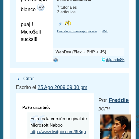
7 tutoriales
blanco
3 articulos
puaj!!
Micro$oft
Envíale un mensaje privado
Web
sucks!!!
WebDev (Flex + PHP + JS)
@rando85
Citar
Escrito el
25 Ago 2009 09:30 pm
Por
Freddie
Pa7o escribió:
BOFH
53
Esta es la versión original de
5
Microsoft Naboo
4
http://www.twitpic.com/f98gq