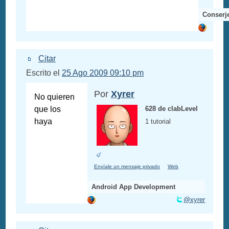
Conserje
Citar
Escrito el
25 Ago 2009 09:10 pm
Por
Xyrer
No quieren
que los
628 de clabLevel
haya
1 tutorial
Envíale un mensaje privado
Web
Android App Development
@xyrer