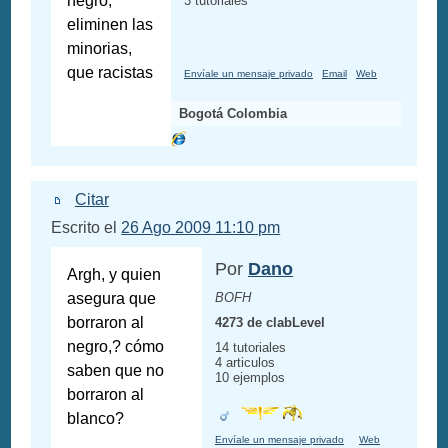
negro,
3 tutoriales
eliminen las
minorias,
que racistas
Envíale un mensaje privado
Email
Web
Bogotá Colombia
Citar
Escrito el
26 Ago 2009 11:10 pm
Por
Dano
Argh, y quien
asegura que
BOFH
borraron al
4273 de clabLevel
negro,? cómo
14 tutoriales
4 articulos
saben que no
10 ejemplos
borraron al
blanco?
Envíale un mensaje privado
Web