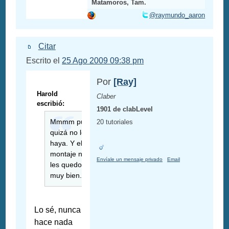
Matamoros, Tam.
@raymundo_aaron
Citar
Escrito el
25 Ago 2009 09:38 pm
Por
[Ray]
Harold
Claber
escribió:
1901 de clabLevel
Mmmm pues
20 tutoriales
quizá no los
haya. Y el
montaje no
Envíale un mensaje privado
Email
les quedo
muy bien.
Lo sé, nunca
hace nada