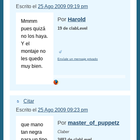
Escrito el
25 Ago 2009 09:19 pm
Por
Harold
Mmmm
pues quizá
19 de clabLevel
no los haya.
Y el
montaje no
les quedo
Envíale un mensaje privado
muy bien.
Citar
Escrito el
25 Ago 2009 09:23 pm
Por
master_of_puppetz
que mano
tan negra
Claber
para un tipo
2483 de clabLevel