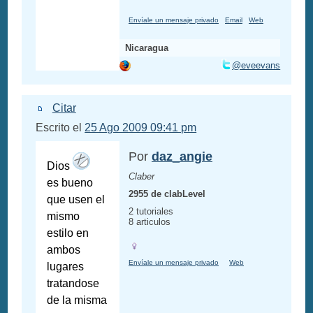
Envíale un mensaje privado
Email
Web
Nicaragua
@eveevans
Citar
Escrito el
25 Ago 2009 09:41 pm
Por
daz_angie
Dios
Claber
es bueno
2955 de clabLevel
que usen el
2 tutoriales
mismo
8 articulos
estilo en
ambos
Envíale un mensaje privado
Web
lugares
tratandose
de la misma