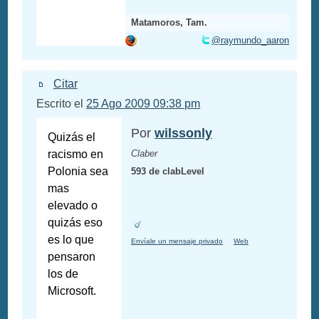
Matamoros, Tam.
@raymundo_aaron
Citar
Escrito el
25 Ago 2009 09:38 pm
Por
wilssonly
Quizás el
racismo en
Claber
Polonia sea
593 de clabLevel
mas
elevado o
quizás eso
es lo que
Envíale un mensaje privado
Web
pensaron
los de
Microsoft.