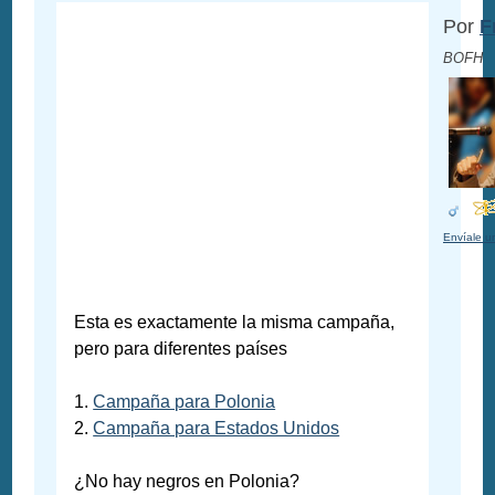
Por
F
BOFH
Envíale u
Esta es exactamente la misma campaña,
pero para diferentes países
1.
Campaña para Polonia
2.
Campaña para Estados Unidos
¿No hay negros en Polonia?