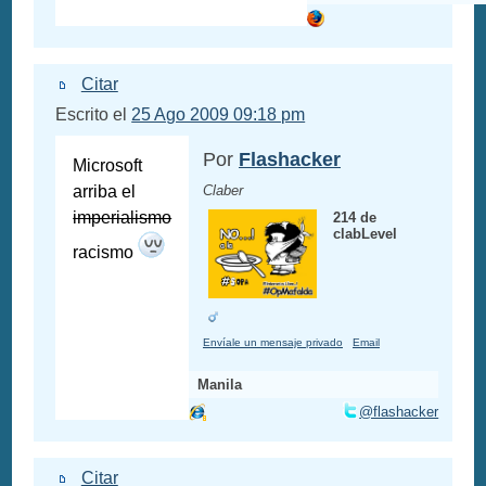
Citar
Escrito el
25 Ago 2009 09:18 pm
Por
Flashacker
Microsoft
arriba el
Claber
imperialismo
214 de
clabLevel
racismo
Envíale un mensaje privado
Email
Manila
@flashacker
Citar