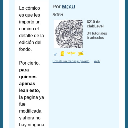
Por
M@U
Lo cómico
es que les
BOFH
importo un
6210 de
clabLevel
comino el
34 tutoriales
detalle de la
5 articulos
edición del
fondo.
Envíale un mensaje privado
Web
Por cierto,
para
quienes
apenas
lean esto
,
la pagina ya
fue
modificada
y ahora no
hay ninguna