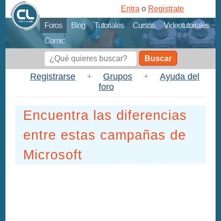
Entra
o
Registrate
Foros
Blog
Tutoriales
Cursos
Videotutoriales
Comic
Buscar
Registrarse
+
Grupos
+
Ayuda del
foro
Encuentra las diferencias
entre estas campañas de
Microsoft