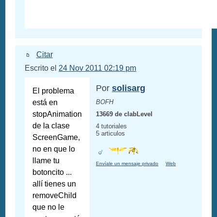
Citar
Escrito el
24 Nov 2011 02:19 pm
Por
solisarg
El problema
está en
BOFH
stopAnimation
13669 de clabLevel
de la clase
4 tutoriales
5 articulos
ScreenGame,
no en que lo
llame tu
Envíale un mensaje privado
Web
botoncito ...
allí tienes un
removeChild
que no le