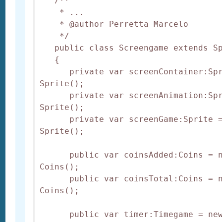
   /**

    * ...

    * @author Perretta Marcelo

    */

   public class Screengame extends Sp
   {

      private var screenContainer:Spr
Sprite();

      private var screenAnimation:Spr
Sprite();

      private var screenGame:Sprite =
Sprite();

      public var coinsAdded:Coins = n
Coins();

      public var coinsTotal:Coins = n
Coins();

      public var timer:Timegame = new