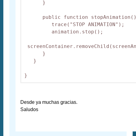
      }

      public function stopAnimation()
         trace("STOP ANIMATION");

         animation.stop();

 screenContainer.removeChild(screenAn
      }

   }

Desde ya muchas gracias.
Saludos