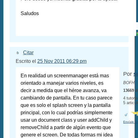
Saludos
Citar
Escrito el
25 Nov 2011 06:29 pm
Por
s
En realidad un screenmanager está mas
orientado a manejar varios niveles, es
BOFH
decir a medida que el héroe avanza, va
13669 d
cambiando de pantalla. En tu caso parece
4 tutoria
5 articu
que es solo el splash screen y la pantalla
principal, con lo cual podrías simplemente
usar un document class y user addChild y
Envíale u
removeChild a partir de algún evento que
genere el screen. De todas formas mi idea