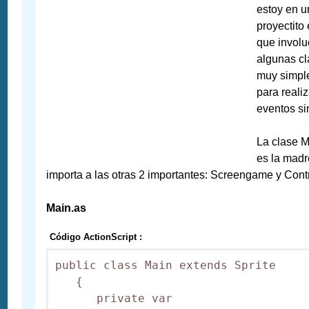
estoy en u
proyectito 
que involu
algunas c
muy simpl
para realiz
eventos si
La clase M
es la madr
importa a las otras 2 importantes: Screengame y Contr
Main.as
Código ActionScript :
public class Main extends Sprite 

   {      

      private var 