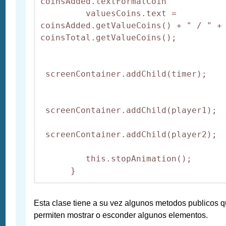
coinsAdded.textFormatCoin

         valuesCoins.text = 
coinsAdded.getValueCoins() + " / " + 
coinsTotal.getValueCoins();

 screenContainer.addChild(timer);

 screenContainer.addChild(player1);

 screenContainer.addChild(player2);

         this.stopAnimation();

Esta clase tiene a su vez algunos metodos publicos 
permiten mostrar o esconder algunos elementos.