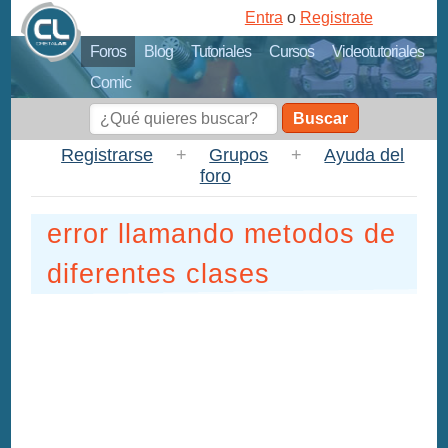
Entra
o
Registrate
Foros
Blog
Tutoriales
Cursos
Videotutoriales
Comic
Buscar
Registrarse
+
Grupos
+
Ayuda del
foro
error llamando metodos de
diferentes clases