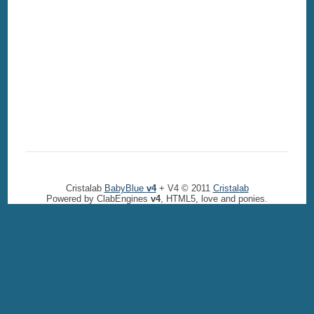
Cristalab
BabyBlue
v4
+ V4 © 2011
Cristalab
Powered by ClabEngines
v4
, HTML5, love and ponies.