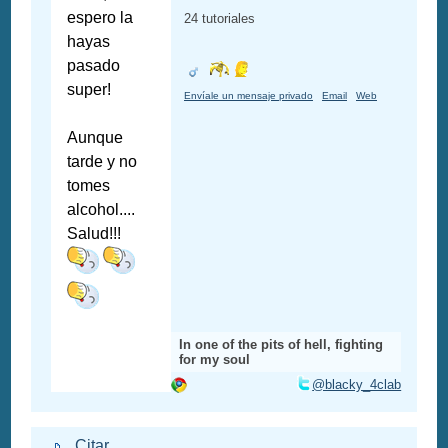
espero la
24 tutoriales
hayas
pasado
super!
Envíale un mensaje privado
Email
Web
Aunque
tarde y no
tomes
alcohol....
Salud!!!
In one of the pits of hell, fighting
for my soul
@blacky_4clab
Citar