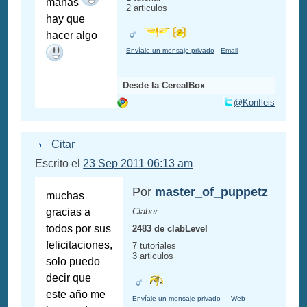
mañas
2 articulos
hay que
hacer algo
Envíale un mensaje privado
Email
Desde la CerealBox
@Konfleis
Citar
Escrito el
23 Sep 2011 06:13 am
Por
master_of_puppetz
muchas
gracias a
Claber
todos por sus
2483 de clabLevel
felicitaciones,
7 tutoriales
3 articulos
solo puedo
decir que
este año me
Envíale un mensaje privado
Web