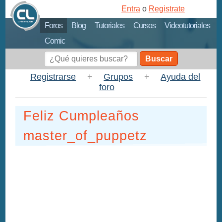
Entra
o
Registrate
Foros
Blog
Tutoriales
Cursos
Videotutoriales
Comic
Buscar
Registrarse
+
Grupos
+
Ayuda del
foro
Feliz Cumpleaños
master_of_puppetz