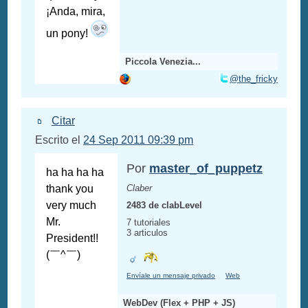
¡Anda, mira,
un pony!
Piccola Venezia...
@the_fricky
Citar
Escrito el
24 Sep 2011 09:39 pm
Por
master_of_puppetz
ha ha ha ha
thank you
Claber
very much
2483 de clabLevel
Mr.
7 tutoriales
3 articulos
President!!
(￣^￣)ゞ
Envíale un mensaje privado
Web
WebDev (Flex + PHP + JS)