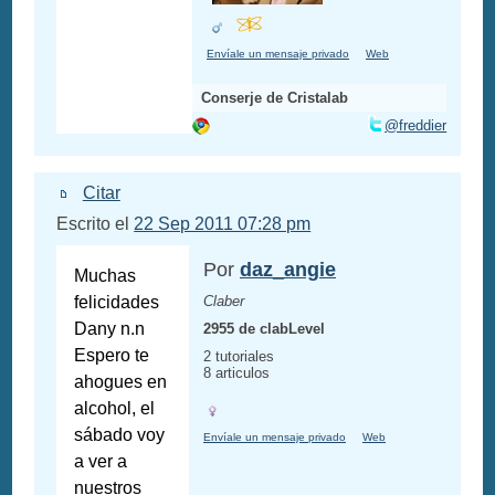
Envíale un mensaje privado
Web
Conserje de Cristalab
@freddier
Citar
Escrito el
22 Sep 2011 07:28 pm
Por
daz_angie
Muchas
felicidades
Claber
Dany n.n
2955 de clabLevel
Espero te
2 tutoriales
8 articulos
ahogues en
alcohol, el
sábado voy
Envíale un mensaje privado
Web
a ver a
nuestros