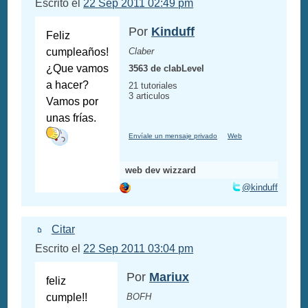
Escrito el
22 Sep 2011 02:49 pm
Por
Kinduff
Feliz
cumpleaños!
Claber
¿Que vamos
3563 de clabLevel
a hacer?
21 tutoriales
3 articulos
Vamos por
unas frías.
Envíale un mensaje privado
Web
web dev wizzard
@kinduff
Citar
Escrito el
22 Sep 2011 03:04 pm
Por
Mariux
feliz
cumple!!
BOFH