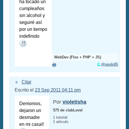
ha tocado un
cumpleaños
sin alcohol y
seguiré así
por un tiempo
indefinido
WebDev (Flex + PHP + JS)
@rando85
Citar
Escrito el
23 Sep 2011 04:11 pm
Por
violetisha
Demonios,
dejaron un
575 de clabLevel
desmadre
1 tutorial
1 articulo
en mi casa!!