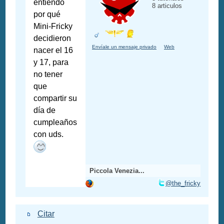
entiendo
8 articulos
por qué
Mini-Fricky
decidieron
Envíale un mensaje privado
Web
nacer el 16
y 17, para
no tener
que
compartir su
día de
cumpleaños
con uds.
Piccola Venezia...
@the_fricky
Citar