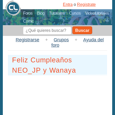
Entra
o
Registrate
Foros
Blog
Tutoriales
Cursos
Videotutoriales
Comic
Buscar
Registrarse
+
Grupos
+
Ayuda del
foro
Feliz Cumpleaños
NEO_JP y Wanaya