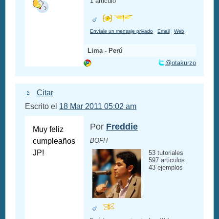
1 articulo
Envíale un mensaje privado
Email
Web
Lima - Perú
@otakurzo
Citar
Escrito el
18 Mar 2011 05:02 am
Por
Freddie
Muy feliz
cumpleaños
BOFH
JP!
53 tutoriales
597 articulos
43 ejemplos