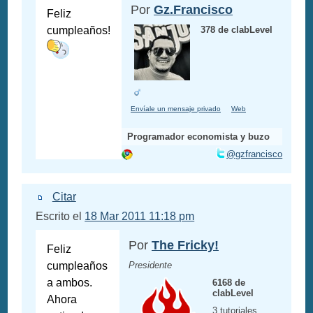
Por
Gz.Francisco
Feliz
cumpleaños!
378 de clabLevel
Envíale un mensaje privado
Web
Programador economista y buzo
@gzfrancisco
Citar
Escrito el
18 Mar 2011 11:18 pm
Por
The Fricky!
Feliz
cumpleaños
Presidente
a ambos.
6168 de
clabLevel
Ahora
3 tutoriales