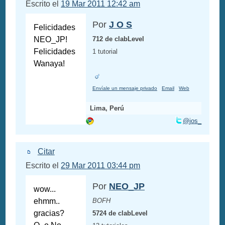
Escrito el
19 Mar 2011 12:42 am
Por
J O S
Felicidades
NEO_JP!
712 de clabLevel
Felicidades
1 tutorial
Wanaya!
Envíale un mensaje privado
Email
Web
Lima, Perú
@jos_
Citar
Escrito el
29 Mar 2011 03:44 pm
Por
NEO_JP
wow...
ehmm..
BOFH
gracias?
5724 de clabLevel