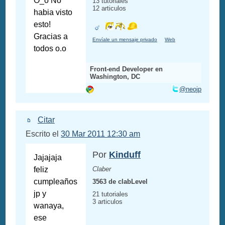
O_o No
13 tutoriales
12 articulos
habia visto
esto!
Gracias a
Envíale un mensaje privado
Web
todos o.o
Front-end Developer en
Washington, DC
@neojp
Citar
Escrito el
30 Mar 2011 12:30 am
Por
Kinduff
Jajajaja
feliz
Claber
cumpleaños
3563 de clabLevel
jp y
21 tutoriales
3 articulos
wanaya,
ese