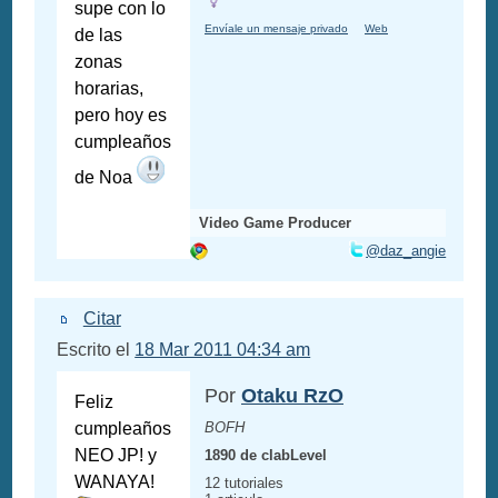
supe con lo
Envíale un mensaje privado
Web
de las
zonas
horarias,
pero hoy es
cumpleaños
de Noa
Video Game Producer
@daz_angie
Citar
Escrito el
18 Mar 2011 04:34 am
Por
Otaku RzO
Feliz
cumpleaños
BOFH
NEO JP! y
1890 de clabLevel
WANAYA!
12 tutoriales