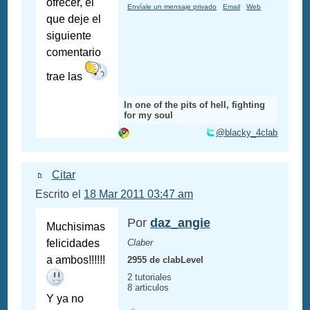
ofrecer, el
Envíale un mensaje privado
Email
Web
que deje el
siguiente
comentario
trae las
In one of the pits of hell, fighting
for my soul
@blacky_4clab
Citar
Escrito el
18 Mar 2011 03:47 am
Por
daz_angie
Muchisimas
felicidades
Claber
a ambos!!!!!!
2955 de clabLevel
2 tutoriales
8 articulos
Y ya no