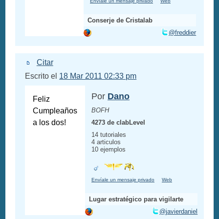
Envíale un mensaje privado
Web
Conserje de Cristalab
@freddier
Citar
Escrito el
18 Mar 2011 02:33 pm
Por
Dano
Feliz
Cumpleaños
BOFH
a los dos!
4273 de clabLevel
14 tutoriales
4 articulos
10 ejemplos
Envíale un mensaje privado
Web
Lugar estratégico para vigilarte
@javierdaniel