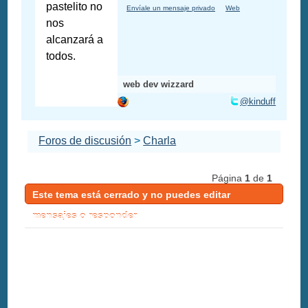
pastelito no
Envíale un mensaje privado
Web
nos
alcanzará a
todos.
web dev wizzard
@kinduff
Foros de discusión
>
Charla
Página
1
de
1
Este tema está cerrado y no puedes editar
mensajes o responder