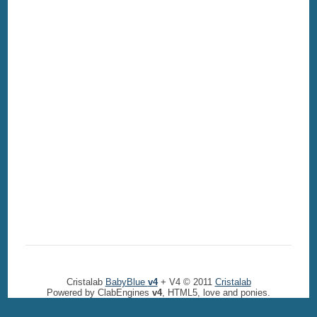
Cristalab
BabyBlue
v4
+ V4 © 2011
Cristalab
Powered by ClabEngines
v4
, HTML5, love and ponies.