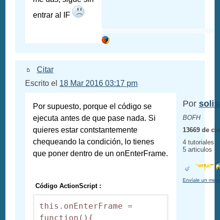
entrar al IF
Citar
Escrito el
18 Mar 2016 03:17 pm
Por
soli
Por supuesto, porque el código se
ejecuta antes de que pase nada. Si
BOFH
quieres estar contstantemente
13669 de cl
chequeando la condición, lo tienes
4 tutoriales
5 articulos
que poner dentro de un onEnterFrame.
Envíale un mens
Código ActionScript :
this.onEnterFrame = 
function(){
