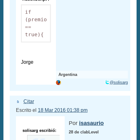
if 
(premio 
== 
true){
Jorge
Argentina
@solisarg
Citar
Escrito el
18 Mar 2016 01:38 pm
Por
isasaurio
solisarg escribió:
28 de clabLevel