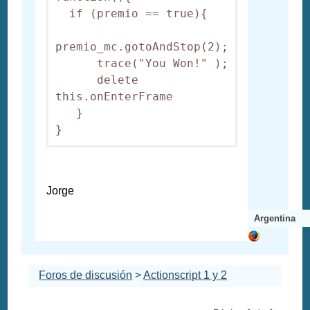
  if (premio == true){

premio_mc.gotoAndStop(2);

      trace("You Won!" );

      delete 
this.onEnterFrame

   }

}
Jorge
Argentina
Foros de discusión
>
Actionscript 1 y 2