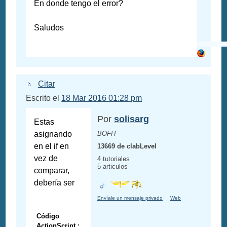
En donde tengo el error?
Saludos
Citar
Escrito el
18 Mar 2016 01:28 pm
Por
solisarg
Estas
asignando
BOFH
en el if en
13669 de clabLevel
vez de
4 tutoriales
5 articulos
comparar,
debería ser
Envíale un mensaje privado
Web
Código
ActionScript :