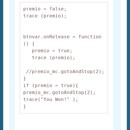
premio = false;

trace (premio);

btnvar.onRelease = function 
() {

   premio = true;

   trace (premio);

 //premio_mc.gotoAndStop(2);

}

if (premio = true){

premio_mc.gotoAndStop(2);

trace("You Won!" );
