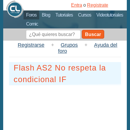
Entra
o
Registrate
Foros
Blog
Tutoriales
Cursos
Videotutoriales
Comic
Buscar
Registrarse
+
Grupos
+
Ayuda del
foro
Flash AS2 No respeta la
condicional IF