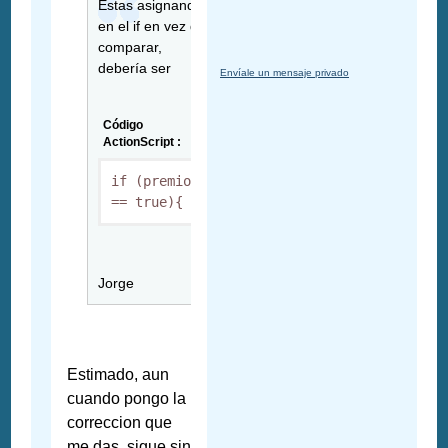
Estas asignando
en el if en vez de
comparar,
debería ser
Envíale un mensaje privado
Código
ActionScript :
if (premio 
== true){
Jorge
Estimado, aun
cuando pongo la
correccion que
me das, sigue sin