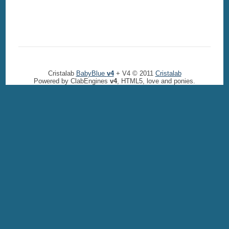
Cristalab
BabyBlue
v4
+ V4 © 2011
Cristalab
Powered by ClabEngines
v4
, HTML5, love and ponies.