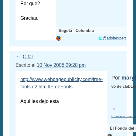
Por que?
Gracias.
Bogotá - Colombia
@adobexpert
Citar
Escrito el
10 Nov 2005 09:28 pm
Por
maryf
http://www.webpagepublicity.com/free-
fonts-c2.html#FreeFonts
65 de clabLe
Aqui les dejo esta
Envíale un mensa
El Fondo del 