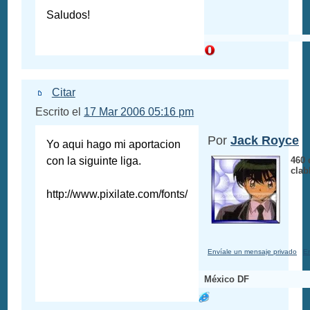
Saludos!
Citar
Escrito el
17 Mar 2006 05:16 pm
Por
Jack Royce
Yo aqui hago mi aportacion
con la siguinte liga.
460 
clab
http://www.pixilate.com/fonts/
Envíale un mensaje privado
Em
México DF