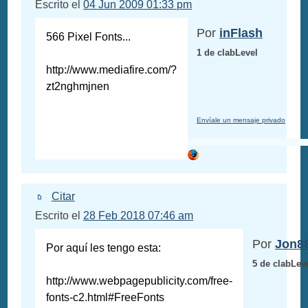
Escrito el
04 Jun 2009 01:33 pm
Por
inFlash
566 Pixel Fonts...
1 de clabLevel
http://www.mediafire.com/?
zt2nghmjnen
Envíale un mensaje privado
Citar
Escrito el
28 Feb 2018 07:46 am
Por
Jon8
Por aquí les tengo esta:
5 de clabLev
http://www.webpagepublicity.com/free-
fonts-c2.html#FreeFonts