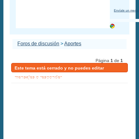
Envíale un mensa
Foros de discusión
>
Aportes
Página
1
de
1
Este tema está cerrado y no puedes editar
mensajes o responder