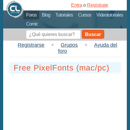
Entra
o
Registrate
Foros
Blog
Tutoriales
Cursos
Videotutoriales
Comic
Buscar
Registrarse
+
Grupos
+
Ayuda del
foro
Free PixelFonts (mac/pc)