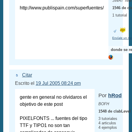
SWAT Tea
http://www.publispain.com/superfuentes/
1546 de cl
1 tutorial
Envíale un me
donde se re
Citar
Escrito el
19 Jul 2005 08:24 pm
Por
hRod
gente en general no olvidaros el
objetivo de este post
BOFH
1548 de clabLevel
PIXELFONTS ... fuentes del tipo
3 tutoriales
4 articulos
TTF y TIPO1 no son tan
4 ejemplos