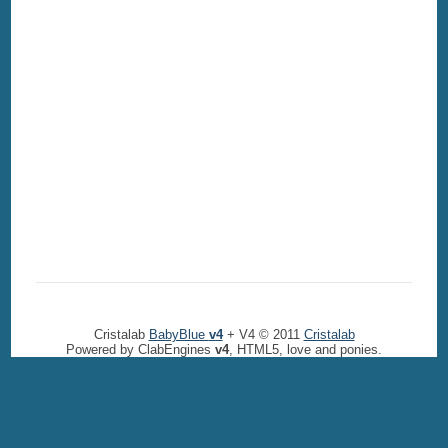
Cristalab
BabyBlue
v4
+ V4 © 2011
Cristalab
Powered by ClabEngines
v4
, HTML5, love and ponies.