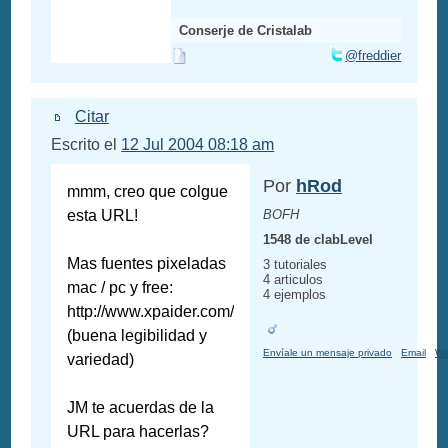
Conserje de Cristalab
@freddier
Citar
Escrito el
12 Jul 2004 08:18 am
Por
hRod
mmm, creo que colgue
esta URL!
BOFH
1548 de clabLevel
Mas fuentes pixeladas
3 tutoriales
4 articulos
mac / pc y free:
4 ejemplos
http://www.xpaider.com/
(buena legibilidad y
Envíale un mensaje privado
Email
W
variedad)
JM te acuerdas de la
URL para hacerlas?