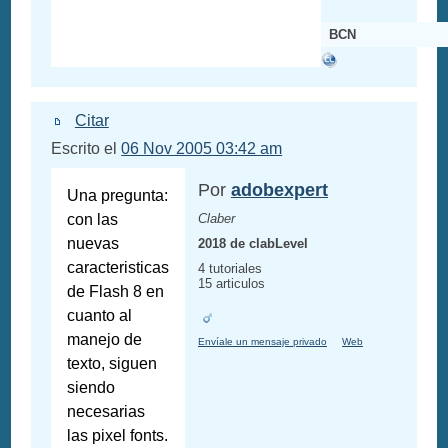
BCN
Citar
Escrito el
06 Nov 2005 03:42 am
Por
adobexpert
Una pregunta:
con las
Claber
nuevas
2018 de clabLevel
caracteristicas
4 tutoriales
15 articulos
de Flash 8 en
cuanto al
manejo de
Envíale un mensaje privado
Web
texto, siguen
siendo
necesarias
las pixel fonts.