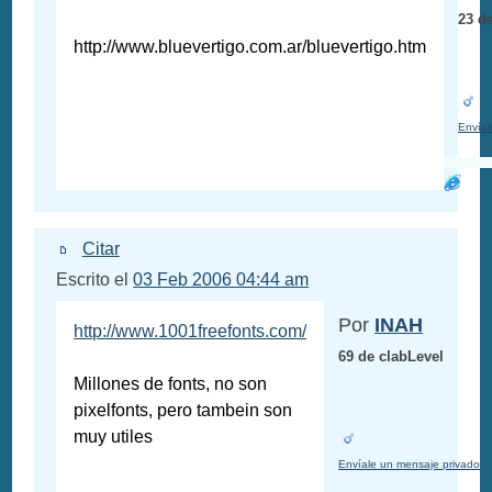
23 d
http://www.bluevertigo.com.ar/bluevertigo.htm
Envíal
Citar
Escrito el
03 Feb 2006 04:44 am
Por
INAH
http://www.1001freefonts.com/
69 de clabLevel
Millones de fonts, no son
pixelfonts, pero tambein son
muy utiles
Envíale un mensaje privado