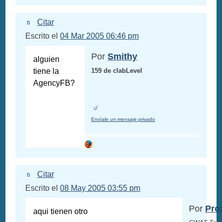
Citar
Escrito el
04 Mar 2005 06:46 pm
Por
Smithy
alguien
tiene la
159 de clabLevel
AgencyFB?
Envíale un mensaje privado
Citar
Escrito el
08 May 2005 03:55 pm
Por
Pro
aqui tienen otro