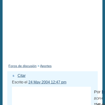
Foros de discusión
>
Aportes
Citar
Escrito el
24 May 2004 12:47 pm
Por
h
BOFH
1548 de