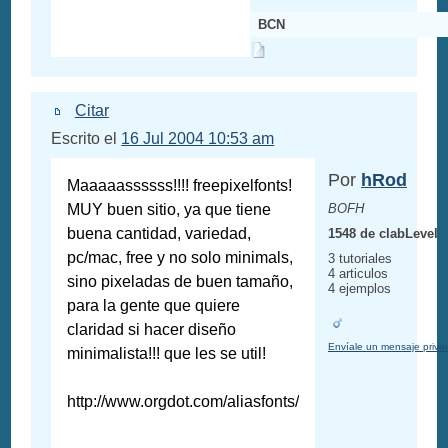
BCN
Citar
Escrito el
16 Jul 2004 10:53 am
Por
hRod
Maaaaassssss!!!! freepixelfonts!
MUY buen sitio, ya que tiene
BOFH
buena cantidad, variedad,
1548 de clabLevel
pc/mac, free y no solo minimals,
3 tutoriales
4 articulos
sino pixeladas de buen tamaño,
4 ejemplos
para la gente que quiere
claridad si hacer diseño
Envíale un mensaje priva
minimalista!!! que les se util!
http://www.orgdot.com/aliasfonts/