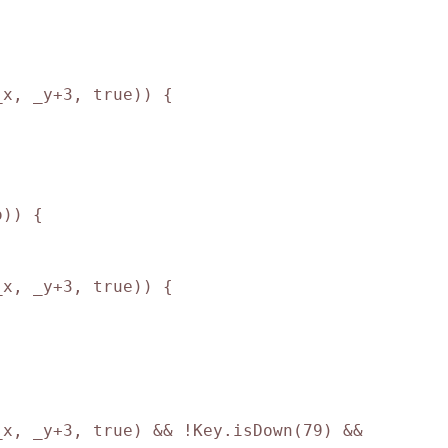
x, _y+3, true)) {

)) {

x, _y+3, true)) {

x, _y+3, true) && !Key.isDown(79) && 