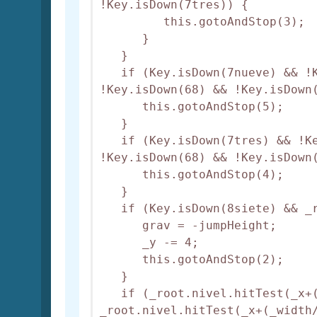
!Key.isDown(7tres)) {

         this.gotoAndStop(3);

      }

   }

   if (Key.isDown(7nueve) && !K
!Key.isDown(68) && !Key.isDown(
      this.gotoAndStop(5);

   }

   if (Key.isDown(7tres) && !Ke
!Key.isDown(68) && !Key.isDown(
      this.gotoAndStop(4);

   }

   if (Key.isDown(8siete) && _r
      grav = -jumpHeight;

      _y -= 4;

      this.gotoAndStop(2);

   }

   if (_root.nivel.hitTest(_x+(
_root.nivel.hitTest(_x+(_width/