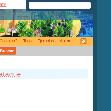
rate
Cristalab?
Tags
Ejemplos
Anime
Buscar
 ataque