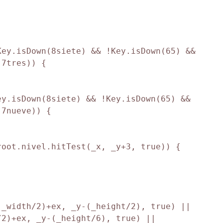
ey.isDown(8siete) && !Key.isDown(65) && 
7tres)) {

y.isDown(8siete) && !Key.isDown(65) && 
7nueve)) {

oot.nivel.hitTest(_x, _y+3, true)) {

_width/2)+ex, _y-(_height/2), true) || 
2)+ex, _y-(_height/6), true) || 