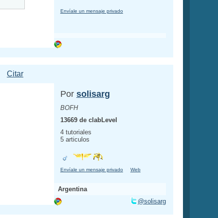
Envíale un mensaje privado
Citar
Por
solisarg
BOFH
13669 de clabLevel
4 tutoriales
5 articulos
Envíale un mensaje privado
Web
Argentina
@solisarg