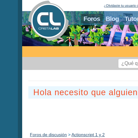
¿Olvidaste tu usuario 
Foros
Blog
Tuto
Hola necesito que alguie
Foros de discusión
>
Actionscript 1 y 2