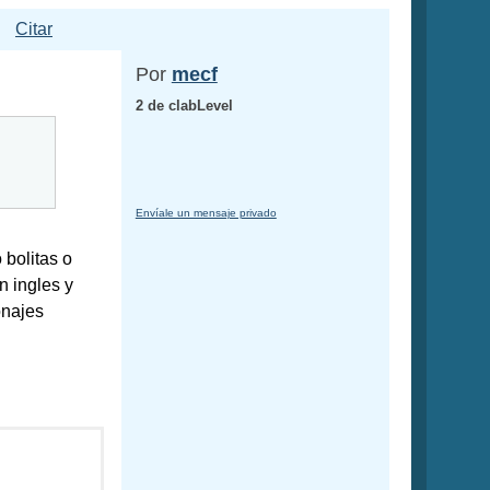
Citar
Por
mecf
2 de clabLevel
Envíale un mensaje privado
 bolitas o
n ingles y
onajes