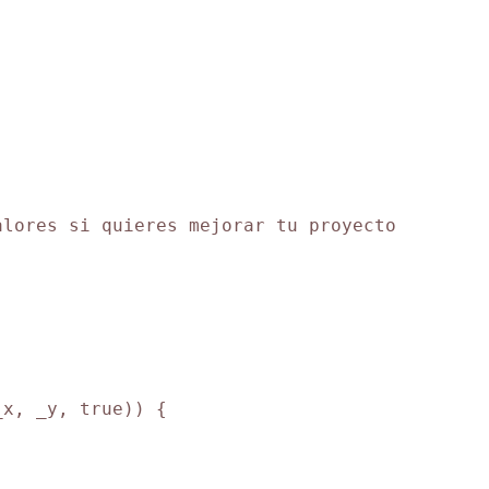


lores si quieres mejorar tu proyecto

x, _y, true)) {
