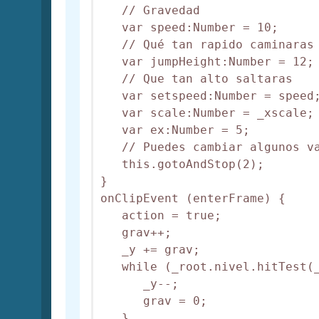
   // Gravedad

   var speed:Number = 10;

   // Qué tan rapido caminaras

   var jumpHeight:Number = 12;

   // Que tan alto saltaras

   var setspeed:Number = speed;
   var scale:Number = _xscale;

   var ex:Number = 5;

   // Puedes cambiar algunos va
   this.gotoAndStop(2);

}

onClipEvent (enterFrame) {

   action = true;

   grav++;

   _y += grav;

   while (_root.nivel.hitTest(_
      _y--;

      grav = 0;

   }
