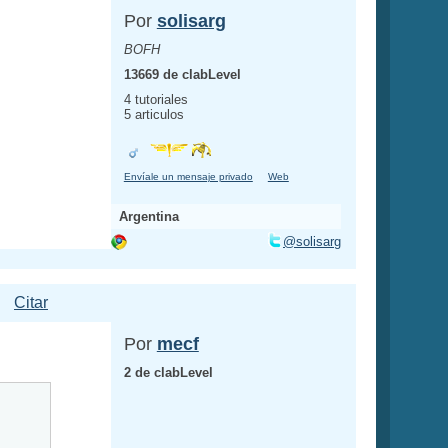
Por
solisarg
BOFH
13669 de clabLevel
4 tutoriales
5 articulos
Envíale un mensaje privado
Web
Argentina
@solisarg
Citar
Por
mecf
2 de clabLevel