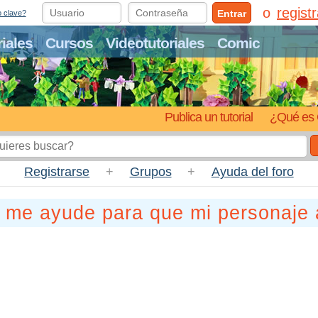
regist
Entrar
o clave?
riales
Cursos
Videotutoriales
Comic
Publica un tutorial
¿Qué es 
Registrarse
+
Grupos
+
Ayuda del foro
n me ayude para que mi personaje