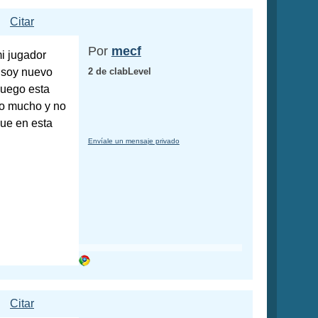
Citar
Por
mecf
i jugador
y soy nuevo
2 de clabLevel
 juego esta
do mucho y no
que en esta
Envíale un mensaje privado
Citar