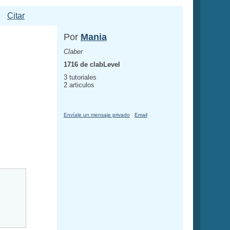
Citar
Por
Mania
Claber
1716 de clabLevel
3 tutoriales
2 articulos
Envíale un mensaje privado
Email