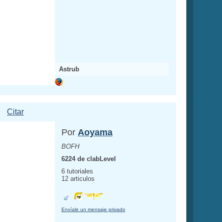
Astrub
Citar
Por
Aoyama
BOFH
6224 de clabLevel
6 tutoriales
12 articulos
Envíale un mensaje privado