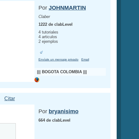
Por
JOHNMARTIN
Claber
1222 de clabLevel
4 tutoriales
4 articulos
2 ejemplos
Envíale un mensaje privado
Email
||| BOGOTA COLOMBIA |||
Citar
Por
bryanisimo
664 de clabLevel