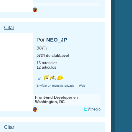
Citar
Por
NEO_JP
BOFH
5724 de clabLevel
13 tutoriales
12 articulos
Envíale un mensaje privado
Web
Front-end Developer en
Washington, DC
@neojp
Citar