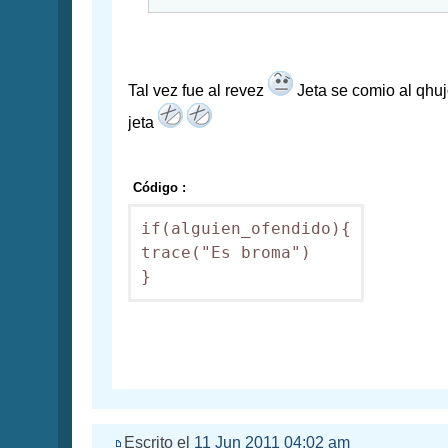
Tal vez fue al revez
Jeta se comio al qhu
jeta
Código :
if(alguien_ofendido){

trace("Es broma")

}
Escrito el
11 Jun 2011 04:02 am