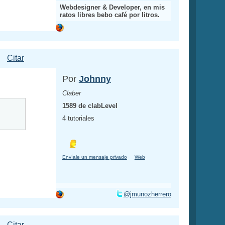
Webdesigner & Developer, en mis
ratos libres bebo café por litros.
Citar
Por
Johnny
Claber
1589 de clabLevel
4 tutoriales
Envíale un mensaje privado
Web
@jmunozherrero
Citar