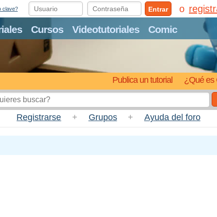
regist
Entrar
o clave?
riales
Cursos
Videotutoriales
Comic
Publica un tutorial
¿Qué es 
Registrarse
+
Grupos
+
Ayuda del foro
.