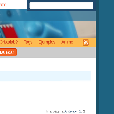
rate
Cristalab?
Tags
Ejemplos
Anime
Buscar
Ir a página
Anterior
1
,
2