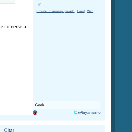
Envíale un mensaje privado
Email
Web
de comerse a
Geek
@bryanisimo
Citar