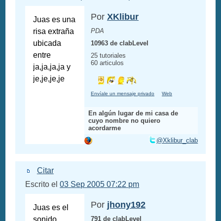
Por
XKlibur
Juas es una
risa extraña
PDA
ubicada
10963 de clabLevel
entre
25 tutoriales
60 articulos
ja,ja,ja,ja y
je,je,je,je
Envíale un mensaje privado
Web
En algún lugar de mi casa de
cuyo nombre no quiero
acordarme
@Xklibur_clab
Citar
Escrito el
03 Sep 2005 07:22 pm
Por
jhony192
Juas es el
sonido
791 de clabLevel