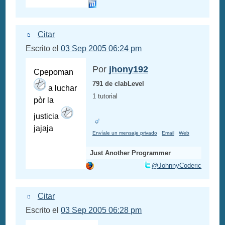
Citar
Escrito el
03 Sep 2005 06:24 pm
Por
jhony192
Cpepoman
791 de clabLevel
a luchar
1 tutorial
pòr la
justicia
jajaja
Envíale un mensaje privado
Email
Web
Just Another Programmer
@JohnnyCoderic
Citar
Escrito el
03 Sep 2005 06:28 pm