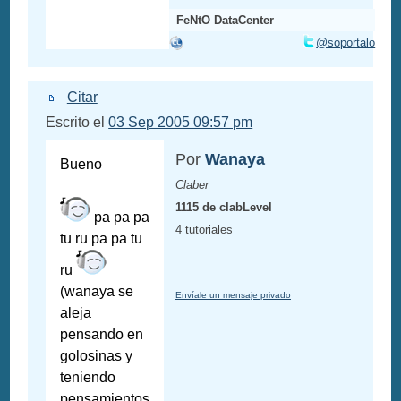
FeNtO DataCenter
@soportalo
Citar
Escrito el
03 Sep 2005 09:57 pm
Por
Wanaya
Bueno
Claber
1115 de clabLevel
pa pa pa
4 tutoriales
tu ru pa pa tu
ru
(wanaya se
Envíale un mensaje privado
aleja
pensando en
golosinas y
teniendo
pensamientos