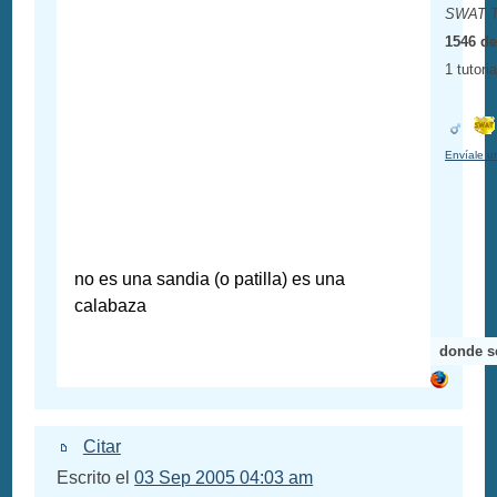
SWAT 
1546 de
1 tutoria
Envíale u
no es una sandia (o patilla) es una
calabaza
donde se
Citar
Escrito el
03 Sep 2005 04:03 am