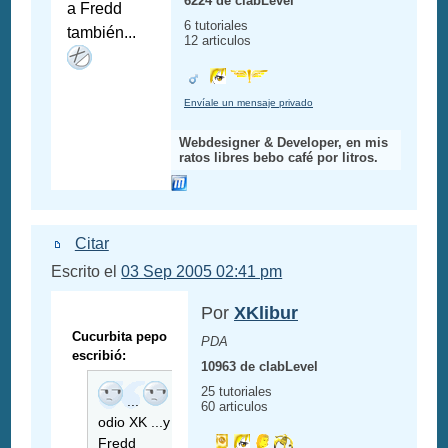
6224 de clabLevel
a Fredd
6 tutoriales
también...
12 articulos
Envíale un mensaje privado
Webdesigner & Developer, en mis
ratos libres bebo café por litros.
Citar
Escrito el
03 Sep 2005 02:41 pm
Por
XKlibur
Cucurbita pepo
PDA
escribió:
10963 de clabLevel
25 tutoriales
...
te
60 articulos
odio XK ...y a
Fredd