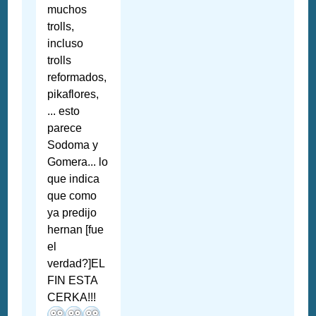
muchos
trolls,
incluso
trolls
reformados,
pikaflores,
... esto
parece
Sodoma y
Gomera... lo
que indica
que como
ya predijo
hernan [fue
el
verdad?]EL
FIN ESTA
CERKA!!!