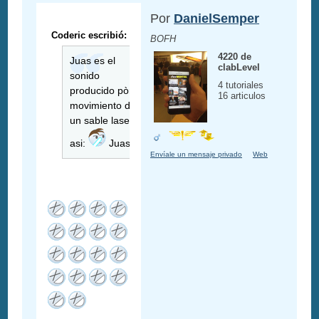
Por
DanielSemper
Coderic escribió:
BOFH
4220 de
Juas es el
clabLevel
sonido
4 tutoriales
producido pòr el
16 articulos
movimiento de
un sable laser
asi:
Juas
Envíale un mensaje privado
Web