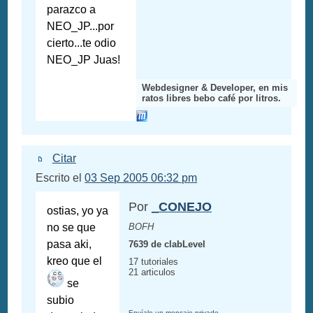
parazco a
NEO_JP...por
cierto...te odio
NEO_JP Juas!
Webdesigner & Developer, en mis
ratos libres bebo café por litros.
Citar
Escrito el
03 Sep 2005 06:32 pm
Por
_CONEJO
ostias, yo ya
no se que
BOFH
pasa aki,
7639 de clabLevel
kreo que el
17 tutoriales
21 articulos
se
subio
Envíale un mensaje privado