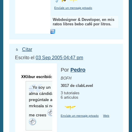
Envíale un mensaje privado
Webdesigner & Developer, en mis
ratos libres bebo café por litros.
Citar
Escrito el
03 Sep 2005 04:47 pm
Por
Pedro
XKlibur escribió:
BOFH
3017 de clabLevel
...Yo soy un
3 tutoriales
alma cándida,
6 articulos
pregúntale a
mrkoala si no
me crees
Envíale un mensaje privado
Web