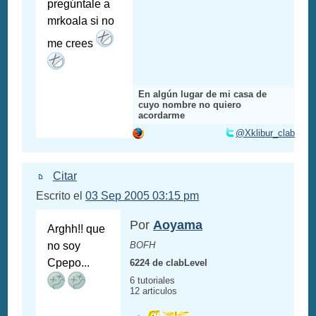
pregúntale a
mrkoala si no
me crees
En algún lugar de mi casa de
cuyo nombre no quiero
acordarme
@Xklibur_clab
Citar
Escrito el
03 Sep 2005 03:15 pm
Por
Aoyama
Arghh!! que
no soy
BOFH
Cpepo...
6224 de clabLevel
6 tutoriales
12 articulos