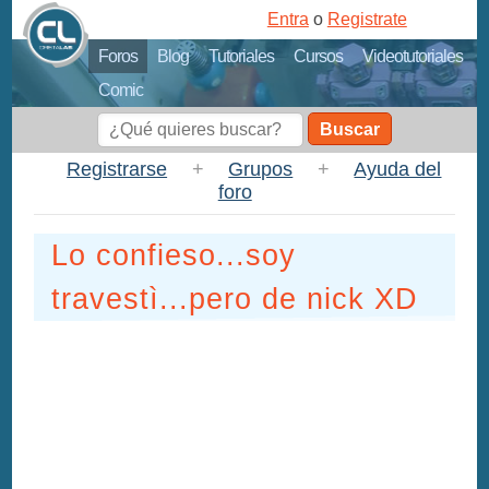
Entra
o
Registrate
Foros
Blog
Tutoriales
Cursos
Videotutoriales
Comic
Buscar
Registrarse
+
Grupos
+
Ayuda del
foro
Lo confieso...soy
travestì...pero de nick XD