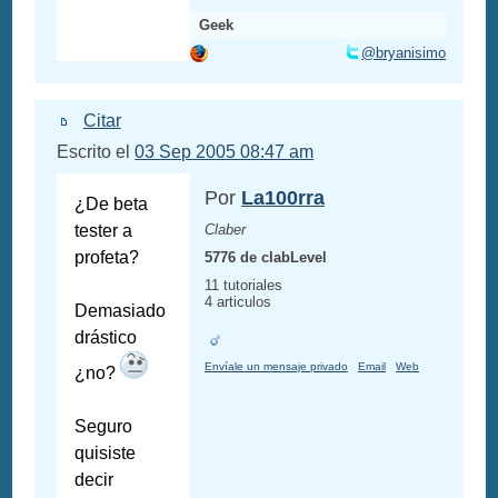
Geek
@bryanisimo
Citar
Escrito el
03 Sep 2005 08:47 am
Por
La100rra
¿De beta
tester a
Claber
profeta?
5776 de clabLevel
11 tutoriales
4 articulos
Demasiado
drástico
Envíale un mensaje privado
Email
Web
¿no?
Seguro
quisiste
decir