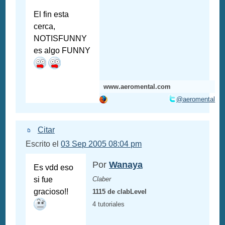
El fin esta
cerca,
NOTISFUNNY
es algo FUNNY
www.aeromental.com
@aeromental
Citar
Escrito el
03 Sep 2005 08:04 pm
Por
Wanaya
Es vdd eso
si fue
Claber
gracioso!!
1115 de clabLevel
4 tutoriales