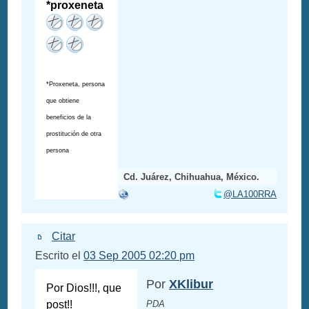
*proxeneta
*Proxeneta, persona
que obtiene
beneficios de la
prostitución de otra
persona
Cd. Juárez, Chihuahua, México.
@LA100RRA
Citar
Escrito el
03 Sep 2005 02:20 pm
Por
XKlibur
Por Dios!!!, que
post!!
PDA