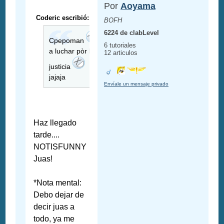
Por
Aoyama
Coderic escribió:
BOFH
6224 de clabLevel
Cpepoman
6 tutoriales
a luchar pòr la
12 articulos
justicia
jajaja
Envíale un mensaje privado
Haz llegado
tarde....
NOTISFUNNY
Juas!
*Nota mental:
Debo dejar de
decir juas a
todo, ya me