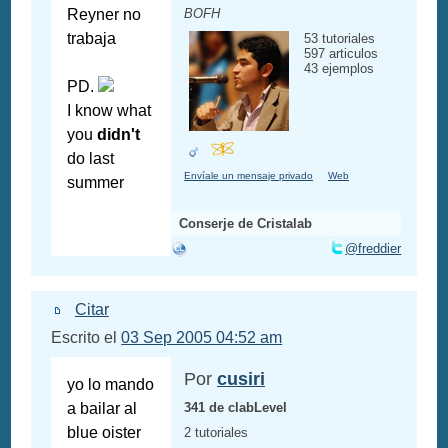
Reyner no
BOFH
trabaja
53 tutoriales
597 articulos
43 ejemplos
PD.
I know what
you
didn't
do last
Envíale un mensaje privado
Web
summer
Conserje de Cristalab
@freddier
Citar
Escrito el
03 Sep 2005 04:52 am
Por
cusiri
yo lo mando
a bailar al
341 de clabLevel
blue oister
2 tutoriales