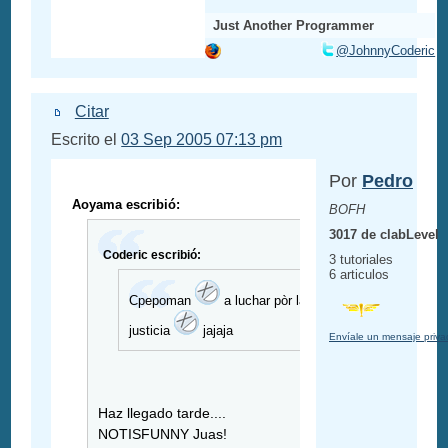
Just Another Programmer
@JohnnyCoderic
Citar
Escrito el
03 Sep 2005 07:13 pm
Por
Pedro
Aoyama escribió:
BOFH
3017 de clabLevel
Coderic escribió:
3 tutoriales
6 articulos
Cpepoman
a luchar pòr la
justicia
jajaja
Envíale un mensaje priv
Haz llegado tarde....
NOTISFUNNY Juas!