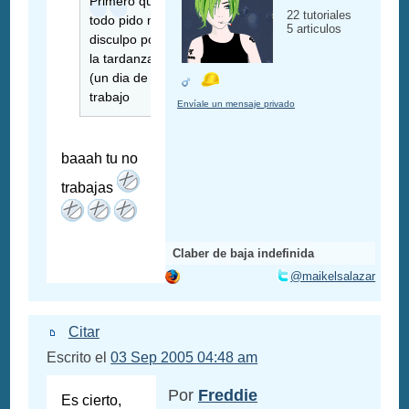
Primero que
22 tutoriales
todo pido me
5 articulos
disculpo por
la tardanza
(un dia de
trabajo
Envíale un mensaje privado
baaah tu no
trabajas
Claber de baja indefinida
@maikelsalazar
Citar
Escrito el
03 Sep 2005 04:48 am
Por
Freddie
Es cierto,