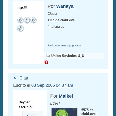
Por
Wanaya
ups!!!
Claber
1115 de clabLevel
4 tutoriales
Envíale un mensaje privado
La Unión Sovietica U_U
Citar
Escrito el
03 Sep 2005 04:37 am
Por
Maikel
Reyner
BOFH
escribió:
5575 de
clabLevel