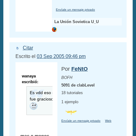
Envíale un mensaje privado
La Unión Sovietica U_U
Citar
Escrito el
03 Sep 2005 09:46 pm
Por
FeNtO
wanaya
BOFH
escribió:
5091 de clabLevel
Es vdd eso si
18 tutoriales
fue gracioso!!
1 ejemplo
Envíale un mensaje privado
Web