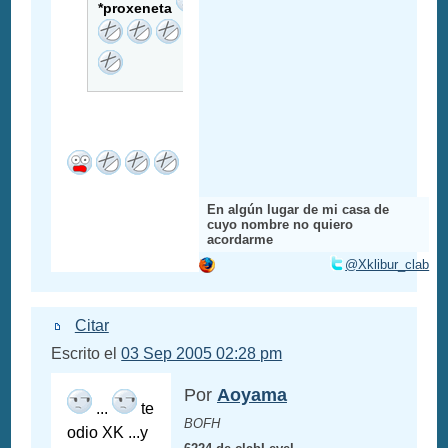
*proxeneta
En algún lugar de mi casa de
cuyo nombre no quiero
acordarme
@Xklibur_clab
Citar
Escrito el
03 Sep 2005 02:28 pm
Por
Aoyama
...
te
BOFH
odio XK ...y