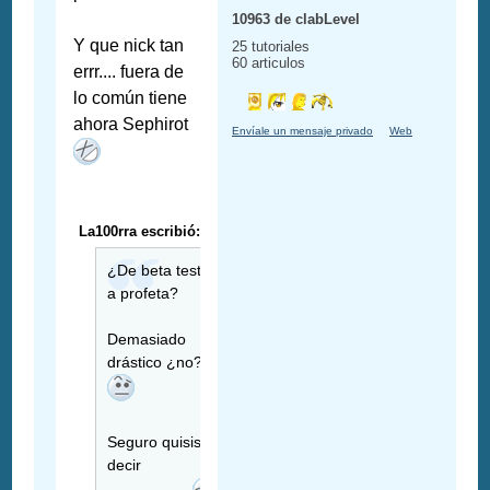
10963 de clabLevel
Y que nick tan
25 tutoriales
60 articulos
errr.... fuera de
lo común tiene
ahora Sephirot
Envíale un mensaje privado
Web
La100rra escribió:
¿De beta tester
a profeta?
Demasiado
drástico ¿no?
Seguro quisiste
decir