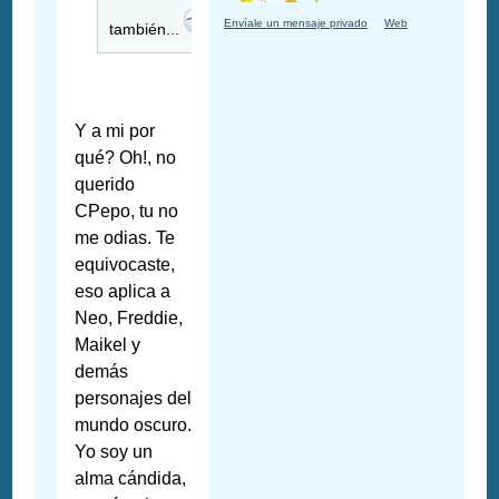
Envíale un mensaje privado
Web
también...
Y a mi por
qué? Oh!, no
querido
CPepo, tu no
me odias. Te
equivocaste,
eso aplica a
Neo, Freddie,
Maikel y
demás
personajes del
mundo oscuro.
Yo soy un
alma cándida,