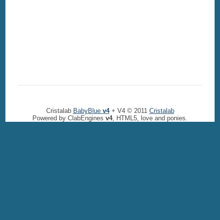
Cristalab
BabyBlue
v4
+ V4 © 2011
Cristalab
Powered by ClabEngines
v4
, HTML5, love and ponies.