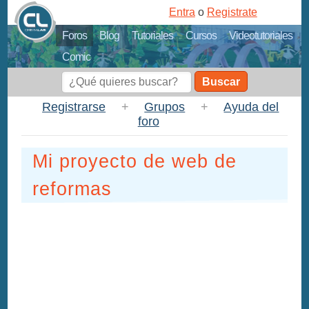
Entra
o
Registrate
Foros
Blog
Tutoriales
Cursos
Videotutoriales
Comic
Buscar
Registrarse
+
Grupos
+
Ayuda del
foro
Mi proyecto de web de
reformas