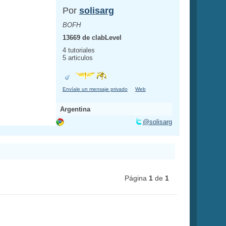
Por
solisarg
BOFH
13669 de clabLevel
4 tutoriales
5 articulos
Envíale un mensaje privado
Web
Argentina
@solisarg
Página
1
de
1