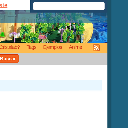
rate
Cristalab?
Tags
Ejemplos
Anime
Buscar