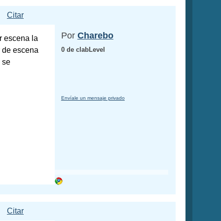
Citar
Por
Charebo
r escena la
r de escena
0 de clabLevel
 se
Envíale un mensaje privado
Citar