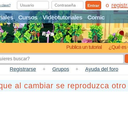
regist
Entrar
o clave?
riales
Cursos
Videotutoriales
Comic
Publica un tutorial
¿Qué es 
Registrarse
+
Grupos
+
Ayuda del foro
que al cambiar se reproduzca otro