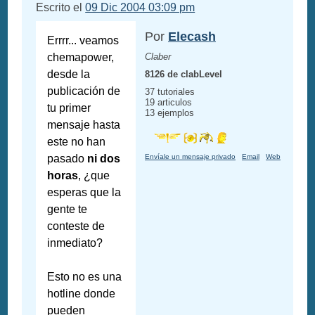
Escrito el
09 Dic 2004 03:09 pm
Por
Elecash
Errrr... veamos
chemapower,
Claber
desde la
8126 de clabLevel
publicación de
37 tutoriales
19 articulos
tu primer
13 ejemplos
mensaje hasta
este no han
pasado
ni dos
Envíale un mensaje privado
Email
Web
horas
, ¿que
esperas que la
gente te
conteste de
inmediato?
Esto no es una
hotline donde
pueden