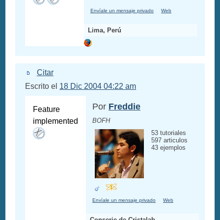
Envíale un mensaje privado
Web
Lima, Perú
Citar
Escrito el
18 Dic 2004 04:22 am
Por
Freddie
Feature
implemented
BOFH
53 tutoriales
597 articulos
43 ejemplos
Envíale un mensaje privado
Web
Conserje de Cristalab