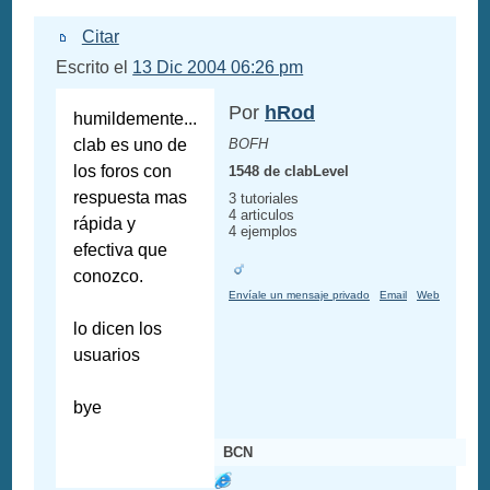
Citar
Escrito el
13 Dic 2004 06:26 pm
Por
hRod
humildemente...
clab es uno de
BOFH
los foros con
1548 de clabLevel
respuesta mas
3 tutoriales
4 articulos
rápida y
4 ejemplos
efectiva que
conozco.
Envíale un mensaje privado
Email
Web
lo dicen los
usuarios
bye
BCN