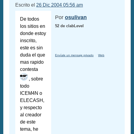
Escrito el
26 Dic 2004 05:56 am
Por
osulivan
De todos
los sitios en
52 de clabLevel
donde estoy
inscrito,
este es sin
duda el que
Envíale un mensaje privado
Web
mas rapido
contesta
, sobre
todo
ICEM4N o
ELECASH,
y respecto
al creador
de este
tema, he