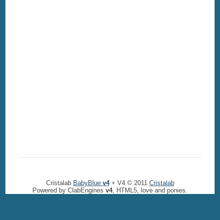
Cristalab
BabyBlue
v4
+ V4 © 2011
Cristalab
Powered by ClabEngines
v4
, HTML5, love and ponies.