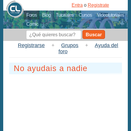
Entra
o
Registrate
Foros
Blog
Tutoriales
Cursos
Videotutoriales
Comic
Buscar
Registrarse
+
Grupos
+
Ayuda del
foro
No ayudais a nadie