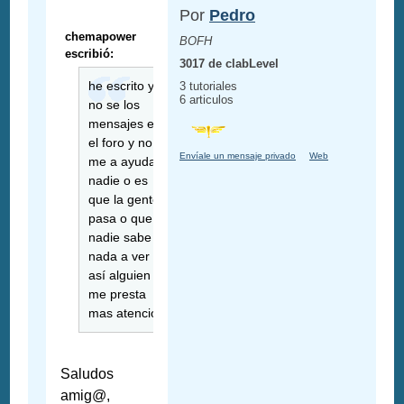
Por
Pedro
chemapower
BOFH
escribió:
3017 de clabLevel
he escrito ya
3 tutoriales
6 articulos
no se los
mensajes en
el foro y no
Envíale un mensaje privado
Web
me a ayudado
nadie o es
que la gente
pasa o que
nadie sabe
nada a ver si
así alguien
me presta
mas atencion
Saludos
amig@,