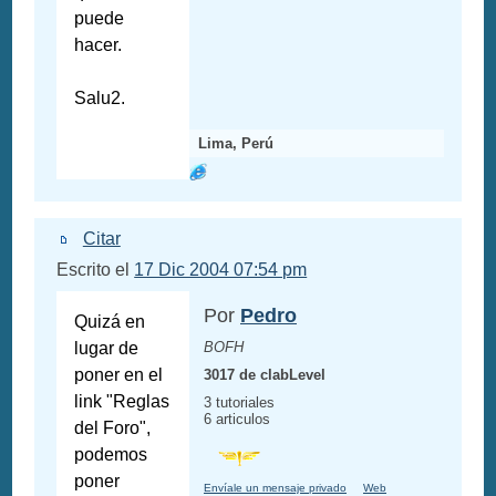
puede
hacer.
Salu2.
Lima, Perú
Citar
Escrito el
17 Dic 2004 07:54 pm
Por
Pedro
Quizá en
lugar de
BOFH
poner en el
3017 de clabLevel
link "Reglas
3 tutoriales
6 articulos
del Foro",
podemos
poner
Envíale un mensaje privado
Web