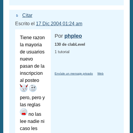
Citar
Escrito el
17 Dic 2004 01:24 am
Por
phpleo
Tiene razon
la mayoria
130 de clabLevel
de usuarios
1 tutorial
nuevo
pasan de la
inscripcion
Envíale un mensaje privado
Web
al posteo
pero, pero y
las reglas
no las
lee nadie ni
caso les