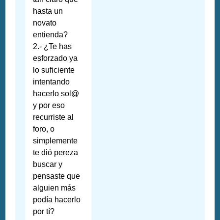
hasta un
novato
entienda?
2.- ¿Te has
esforzado ya
lo suficiente
intentando
hacerlo sol@
y por eso
recurriste al
foro, o
simplemente
te dió pereza
buscar y
pensaste que
alguien más
podía hacerlo
por tí?