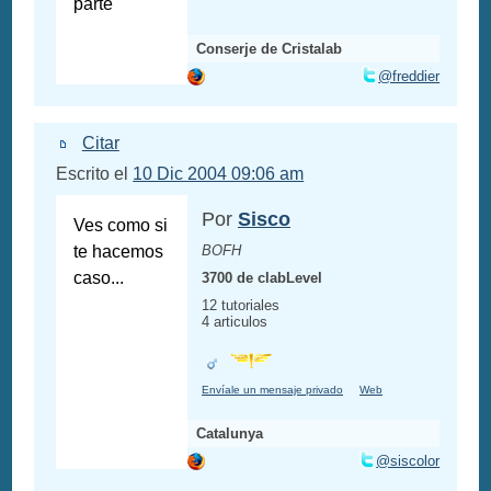
parte
Conserje de Cristalab
@freddier
Citar
Escrito el
10 Dic 2004 09:06 am
Por
Sisco
Ves como si
te hacemos
BOFH
caso...
3700 de clabLevel
12 tutoriales
4 articulos
Envíale un mensaje privado
Web
Catalunya
@siscolor