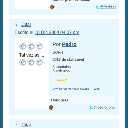
@freddier
Citar
Escrito el
18 Dic 2004 04:07 pm
Por
Pedro
BOFH
Tal vez así...
3017 de clabLevel
3 tutoriales
6 articulos
Envíale un mensaje privado
Web
Honduras
@pedro_php
Citar