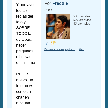
Por
Freddie
Y por favor,
lee las
BOFH
reglas del
53 tutoriales
597 articulos
foro y
43 ejemplos
SOBRE
TODO la
guia para
hacer
Envíale un mensaje privado
Web
preguntas
efectivas,
en mi firma
PD. De
nuevo, un
foro no es
como un
char en
ninguna