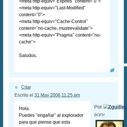
<meta http-equiv="Expires" content="0">
<meta http-equiv="Last-Modified"
content="0">
<meta http-equiv="Cache-Control"
content="no-cache, mustrevalidate">
<meta http-equiv="Pragma" content="no-
cache">
Saludos.
Citar
Escrito el
31 May 2006 11:25 pm
Por
Zguillez
Hola.
Puedes "engañar" al explorador
BOFH
para que piense que esta