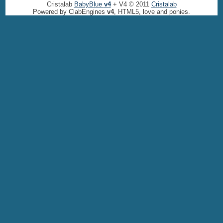
Cristalab
BabyBlue
v4
+ V4 © 2011
Cristalab
Powered by ClabEngines
v4
, HTML5, love and ponies.