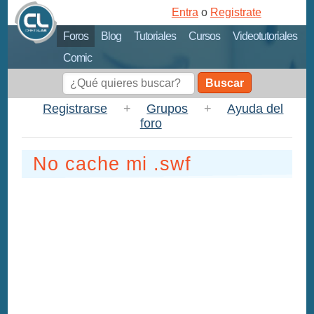
Entra
o
Registrate
Foros
Blog
Tutoriales
Cursos
Videotutoriales
Comic
Buscar
Registrarse
+
Grupos
+
Ayuda del
foro
No cache mi .swf