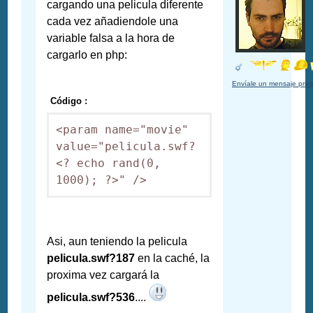
cargando una pelicula diferente
cada vez añadiendole una
variable falsa a la hora de
cargarlo en php:
Envíale un mensaje priv
Código :
<param name="movie" 
value="pelicula.swf?
<? echo rand(0, 
1000); ?>" />
Asi, aun teniendo la pelicula
pelicula.swf?187
en la caché, la
proxima vez cargará la
pelicula.swf?536
....