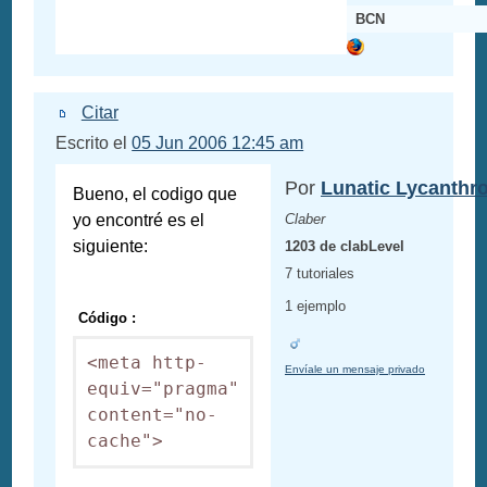
BCN
Citar
Escrito el
05 Jun 2006 12:45 am
Por
Lunatic Lycanthr
Bueno, el codigo que
yo encontré es el
Claber
siguiente:
1203 de clabLevel
7 tutoriales
1 ejemplo
Código :
<meta http-
Envíale un mensaje privado
equiv="pragma" 
content="no-
cache">