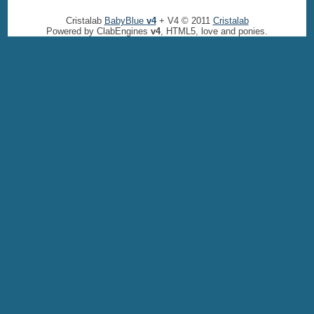
Cristalab
BabyBlue
v4
+ V4 © 2011
Cristalab
Powered by ClabEngines
v4
, HTML5, love and ponies.