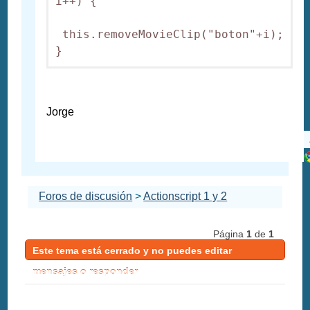
i++) {

 this.removeMovieClip("boton"+i);

}
Jorge
Foros de discusión
>
Actionscript 1 y 2
Página
1
de
1
Este tema está cerrado y no puedes editar
mensajes o responder