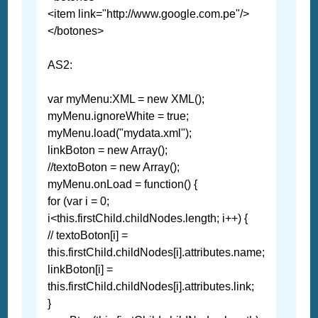
<item link="http://www.google.com.pe"/>
</botones>
AS2:
var myMenu:XML = new XML();
myMenu.ignoreWhite = true;
myMenu.load("mydata.xml");
linkBoton = new Array();
//textoBoton = new Array();
myMenu.onLoad = function() {
for (var i = 0;
i<this.firstChild.childNodes.length; i++) {
// textoBoton[i] =
this.firstChild.childNodes[i].attributes.name;
linkBoton[i] =
this.firstChild.childNodes[i].attributes.link;
}