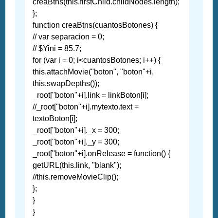
creaBtns(this.firstChild.childNodes.length);
};
function creaBtns(cuantosBotones) {
// var separacion = 0;
// $Yini = 85.7;
for (var i = 0; i<cuantosBotones; i++) {
this.attachMovie("boton", "boton"+i,
this.swapDepths());
_root["boton"+i].link = linkBoton[i];
//_root["boton"+i].mytexto.text =
textoBoton[i];
_root["boton"+i]._x = 300;
_root["boton"+i]._y = 300;
_root["boton"+i].onRelease = function() {
getURL(this.link, "blank");
//this.removeMovieClip();
};
}
}