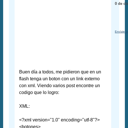
0 de cl
Envíale u
Buen día a todos, me pidieron que en un
flash tenga un boton con un link externo
con xml. Viendo varios post encontre un
codigo que lo logro:
XML:
<?xml version="1.0" encoding="utf-8"?>
<botones>