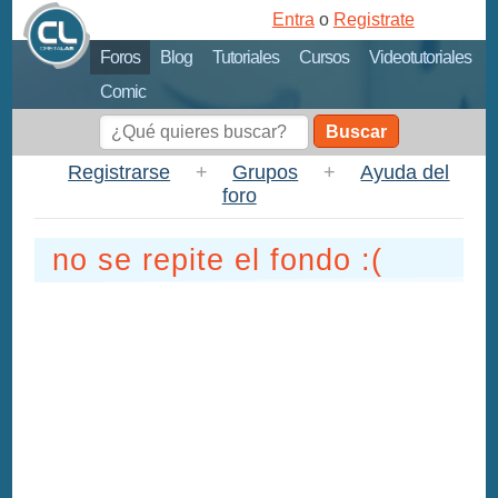
Entra
o
Registrate
Foros
Blog
Tutoriales
Cursos
Videotutoriales
Comic
Buscar
Registrarse
+
Grupos
+
Ayuda del
foro
no se repite el fondo :(