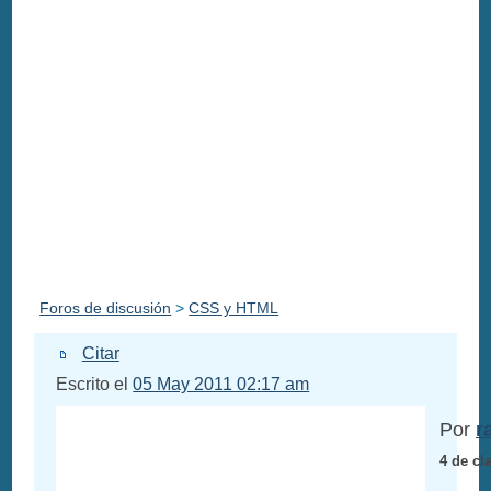
Foros de discusión
>
CSS y HTML
Citar
Escrito el
05 May 2011 02:17 am
Por
r
4 de cl