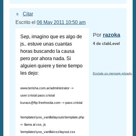
Citar
Escrito el
06 May 2011 10:50 am
Por
razoka
Sep, imagino que es algo de
js.. estuve unas cuantas
4 de clabLevel
horas buscando la causa
pero por ahora nada. Si
alguien quiere y tiene tiempo
les dejo:
Envíale un mensaje privado
www.terisha.com.ar/administrator ->
user:cristal pass:cristal
kurass@ftp.freehostia.com
-> pass:cristal
\templates\yoo_vanilla\layouts\template.php
<- llama al css, js
\templates\yoo_vanilla\css\layout.css