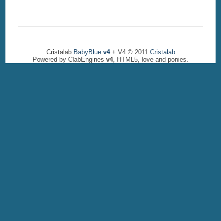
Cristalab
BabyBlue
v4
+ V4 © 2011
Cristalab
Powered by ClabEngines
v4
, HTML5, love and ponies.