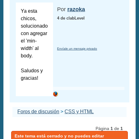
Por
razoka
Ya esta
chicos,
4 de clabLevel
solucionado
con agregar
el 'min-
width' al
Envíale un mensaje privado
body.
Saludos y
gracias!
Foros de discusión
>
CSS y HTML
Página
1
de
1
Este tema está cerrado y no puedes editar