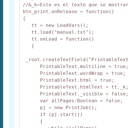
//&_k=Este es el texto que se mostrar
btn_print.onRelease = function()

{

   tt = new LoadVars();

   tt.load("manual.txt");

   tt.onLoad = function()

   {

 _root.createTextField("PrintableText
      PrintableText.multiline = true;
      PrintableText.wordWrap = true;

      PrintableText.html = true;

      PrintableText.htmlText = tt._k;
      PrintableText._visible = false;
      var allPages:Boolean = false;

      pj = new PrintJob();

      if (pj.start())

      {
