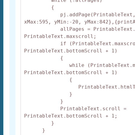
         while (!allPages)

         {

            pj.addPage(PrintableText,
xMax:595, yMin:-20, yMax:842},{printA
            allPages = PrintableText.
PrintableText.maxscroll;

            if (PrintableText.maxscro
PrintableText.bottomScroll + 1)

            {

               while (PrintableText.m
PrintableText.bottomScroll + 1)

               {

                  PrintableText.htmlT
               }

            }

            PrintableText.scroll = 
PrintableText.bottomScroll + 1;

         }

      }
