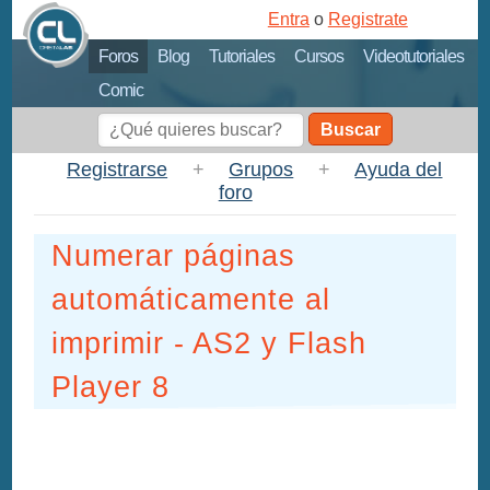
Entra
o
Registrate
Foros
Blog
Tutoriales
Cursos
Videotutoriales
Comic
Buscar
Registrarse
+
Grupos
+
Ayuda del
foro
Numerar páginas
automáticamente al
imprimir - AS2 y Flash
Player 8