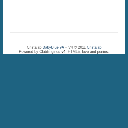
Cristalab
BabyBlue
v4
+ V4 © 2011
Cristalab
Powered by ClabEngines
v4
, HTML5, love and ponies.