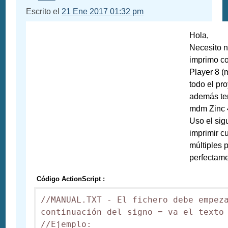
Escrito el
21 Ene 2017 01:32 pm
Hola,
Necesito 
imprimo co
Player 8 (
todo el pr
además te
mdm Zinc 4
Uso el sig
imprimir cu
múltiples 
perfectame
Código ActionScript :
//MANUAL.TXT - El fichero debe empeza
continuación del signo = va el texto 
//Ejemplo:
