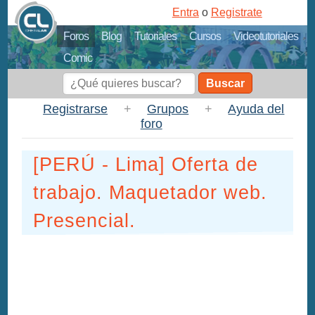
Entra
o
Registrate
Foros
Blog
Tutoriales
Cursos
Videotutoriales
Comic
Buscar
Registrarse
+
Grupos
+
Ayuda del
foro
[PERÚ - Lima] Oferta de
trabajo. Maquetador web.
Presencial.