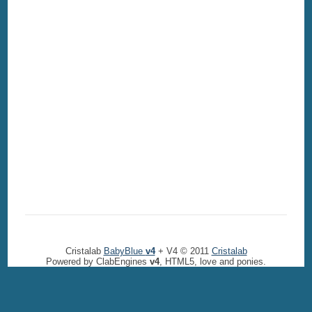
Cristalab
BabyBlue
v4
+ V4 © 2011
Cristalab
Powered by ClabEngines
v4
, HTML5, love and ponies.