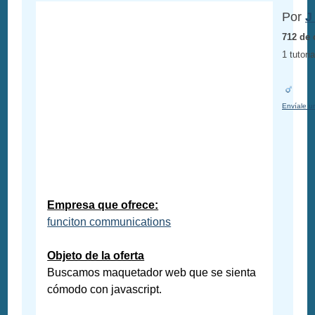
Por
J
712 de 
1 tutoria
Envíale u
Empresa que ofrece:
funciton communications
Objeto de la oferta
Buscamos maquetador web que se sienta
cómodo con javascript.