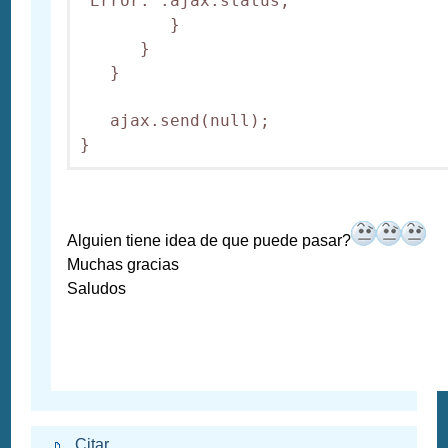
"Error:".ajax.status; 

         }

      }

   }

   ajax.send(null);

}
Alguien tiene idea de que puede pasar?
Muchas gracias
Saludos
Citar