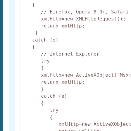
   {

      // Firefox, Opera 8.0+, Safari

      xmlHttp=new XMLHttpRequest();

      return xmlHttp;

    } 

   catch (e) 

   {

      // Internet Explorer

      try 

      {

      xmlHttp=new ActiveXObject("Msxm
      return xmlHttp;

      } 

      catch (e) 

      {

         try 

         {

            xmlHttp=new ActiveXObject