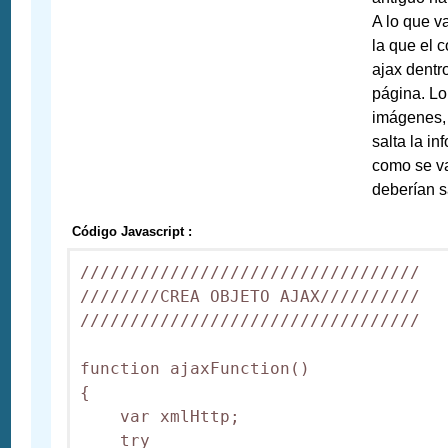
A lo que 
la que el 
ajax dentr
página. L
imágenes, 
salta la in
como se v
deberían s
Código Javascript :
//////////////////////////////////

////////CREA OBJETO AJAX//////////

//////////////////////////////////

function ajaxFunction() 

{

    var xmlHttp;

    try 
