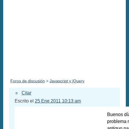
Foros de discusión
>
Javascript y jQuery
Citar
Escrito el
25 Ene 2011 10:13 am
Buenos día
problema m
antiguo na