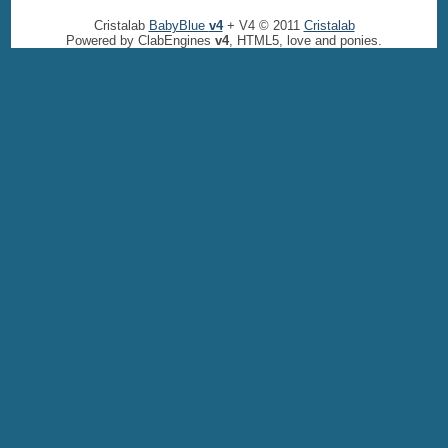
Cristalab
BabyBlue
v4
+ V4 © 2011
Cristalab
Powered by ClabEngines
v4
, HTML5, love and ponies.