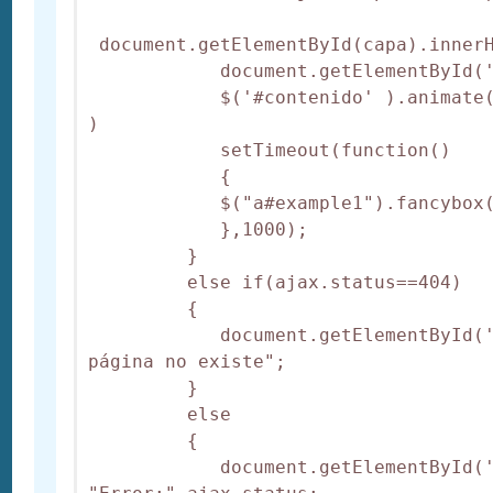
 document.getElementById(capa).innerH
            document.getElementById('
            $('#contenido' ).animate(
)

            setTimeout(function() 

            {

            $("a#example1").fancybox(
            },1000);

         }

         else if(ajax.status==404)

         {

            document.getElementById('
página no existe";

         }

         else

         {

            document.getElementById('