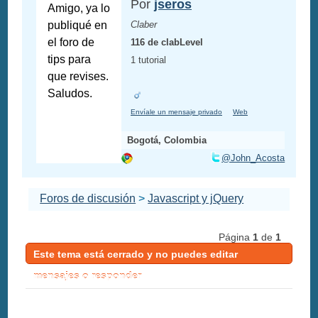
Por
jseros
Amigo, ya lo
publiqué en
Claber
el foro de
116 de clabLevel
tips para
1 tutorial
que revises.
Saludos.
Envíale un mensaje privado
Web
Bogotá, Colombia
@John_Acosta
Foros de discusión
>
Javascript y jQuery
Página
1
de
1
Este tema está cerrado y no puedes editar
mensajes o responder