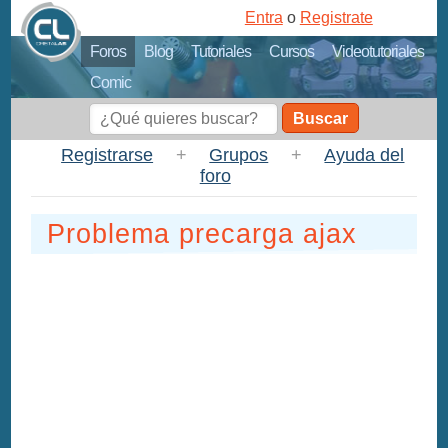
Entra
o
Registrate
Foros
Blog
Tutoriales
Cursos
Videotutoriales
Comic
Buscar
Registrarse
+
Grupos
+
Ayuda del
foro
Problema precarga ajax