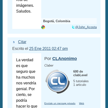
imágenes.
Saludos.
Bogotá, Colombia
@John_Acosta
Citar
Escrito el
25 Ene 2011 02:47 pm
Por
CLAnonimo
La verdad
es que
Claber
seguro que
600 de
clabLevel
ha muchos
5 tutoriales
nos vendría
1 articulo
genial. Por
cierto, se
podría
Envíale un mensaje privado
Web
hacer lo que