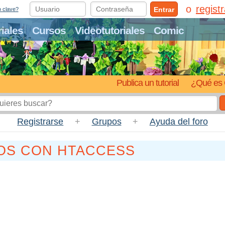
regist
Entrar
o clave?
riales
Cursos
Videotutoriales
Comic
Publica un tutorial
¿Qué es 
Registrarse
+
Grupos
+
Ayuda del foro
OS CON HTACCESS