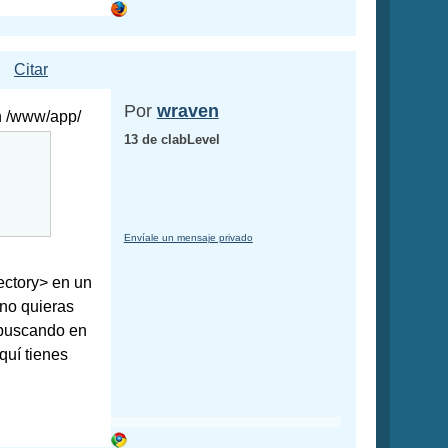
Citar
Por
wraven
en /www/app/
13 de clabLevel
Envíale un mensaje privado
ectory> en un
 no quieras
 buscando en
quí tienes