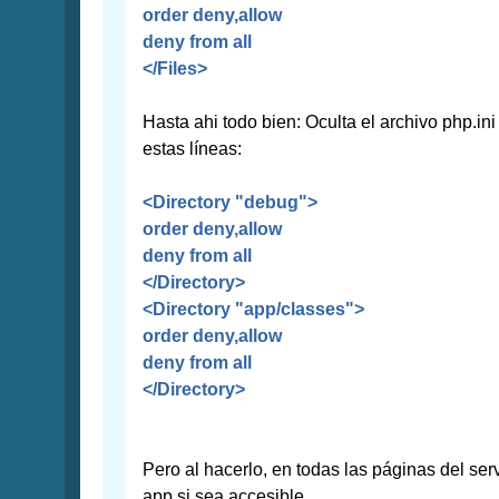
order deny,allow
deny from all
</Files>
Hasta ahi todo bien: Oculta el archivo php.ini
estas líneas:
<Directory "debug">
order deny,allow
deny from all
</Directory>
<Directory "app/classes">
order deny,allow
deny from all
</Directory>
Pero al hacerlo, en todas las páginas del serv
app si sea accesible.