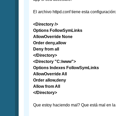
El archivo httpd.conf tiene esta configuración
<Directory />
Options FollowSymLinks
AllowOverride None
Order deny,allow
Deny from all
</Directory>
<Directory "C:/www">
Options Indexes FollowSymLinks
AllowOverride All
Order allow,deny
Allow from All
</Directory>
Que estoy haciendo mal? Que está mal en la 