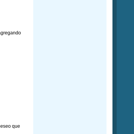
s agregando
 deseo que