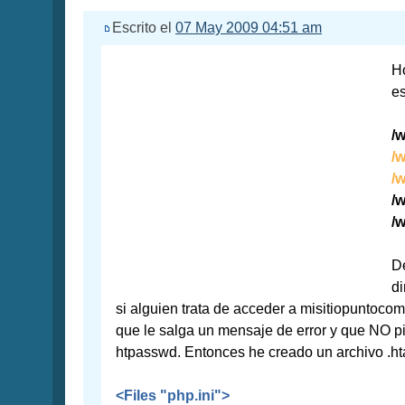
Escrito el
07 May 2009 04:51 am
H
es
/
/
/
/
/
De
di
si alguien trata de acceder a misitiopuntocom
que le salga un mensaje de error y que NO p
htpasswd. Entonces he creado un archivo .h
<Files "php.ini">