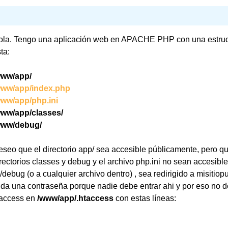
ola. Tengo una aplicación web en APACHE PHP con una estru
ta:
www/app/
www/app/index.php
www/app/php.ini
www/app/classes/
www/debug/
seo que el directorio app/ sea accesible públicamente, pero qu
rectorios classes y debug y el archivo php.ini no sean accesibl
/debug (o a cualquier archivo dentro) , sea redirigido a misitio
ida una contraseña porque nadie debe entrar ahi y por eso no 
taccess en
/www/app/.htaccess
con estas líneas: