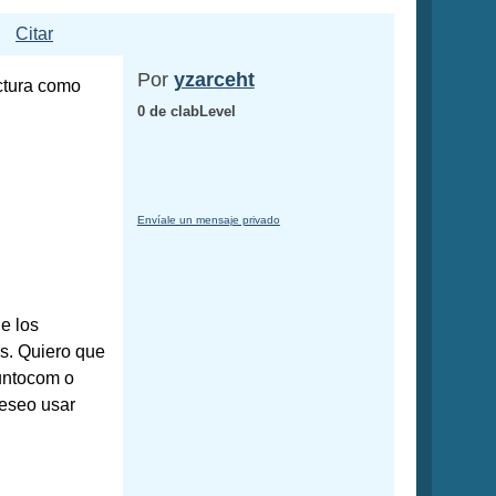
Citar
Por
yzarceht
ctura como
0 de clabLevel
Envíale un mensaje privado
e los
es. Quiero que
puntocom o
deseo usar