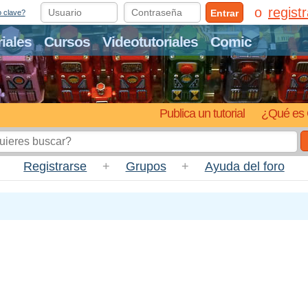
regist
Entrar
o clave?
riales
Cursos
Videotutoriales
Comic
Publica un tutorial
¿Qué es 
Registrarse
+
Grupos
+
Ayuda del foro