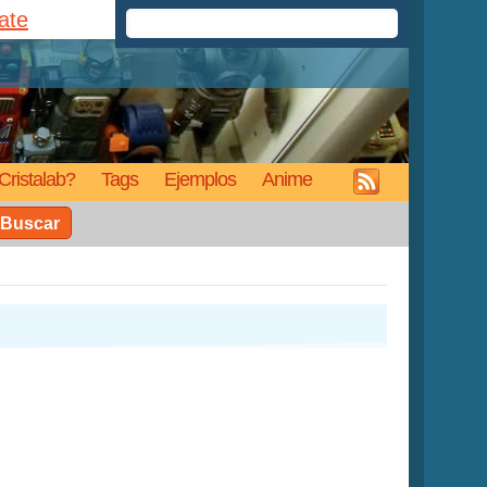
rate
Cristalab?
Tags
Ejemplos
Anime
Buscar