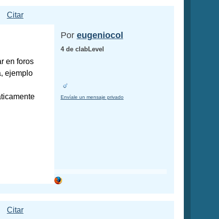
Citar
Por
eugeniocol
4 de clabLevel
r en foros
a, ejemplo
áticamente
Envíale un mensaje privado
Citar