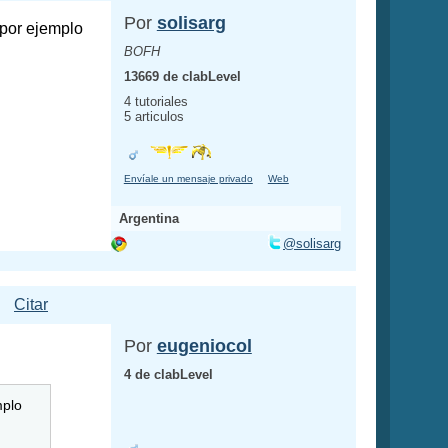
Por
solisarg
 por ejemplo
BOFH
13669 de clabLevel
4 tutoriales
5 articulos
Envíale un mensaje privado
Web
Argentina
@solisarg
Citar
Por
eugeniocol
4 de clabLevel
mplo