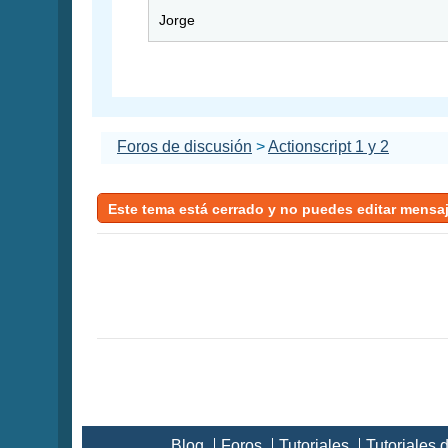
Jorge
Foros de discusión
>
Actionscript 1 y 2
Este tema está cerrado y no puedes editar mensa
Blog
Foros
Tutoriales
Tutoriales 