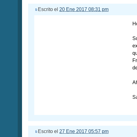
Escrito el
20 Ene 2017 08:31 pm
Ho
So
ex
q
Fr
de
Ah
S
Escrito el
27 Ene 2017 05:57 pm