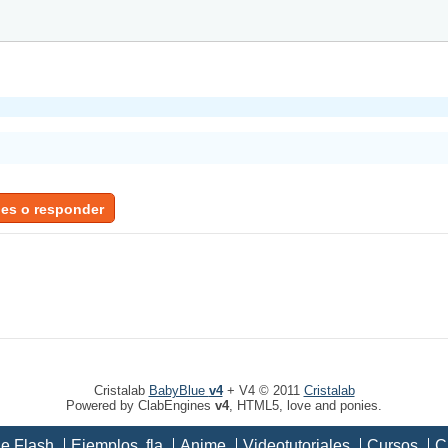
jes o responder
Cristalab
BabyBlue
v4
+ V4 © 2011
Cristalab
Powered by ClabEngines
v4
, HTML5, love and ponies.
de Flash
Ejemplos .fla
Anime
Videotutoriales
Cursos
C