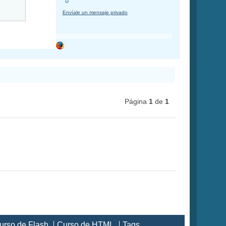
Envíale un mensaje privado
Página
1
de
1
urso de Flash
Curso de HTML
Tags