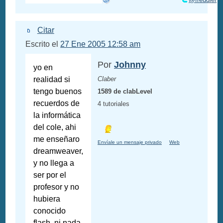
Citar
Escrito el
27 Ene 2005 12:58 am
Por
Johnny
yo en
realidad si
Claber
tengo buenos
1589 de clabLevel
recuerdos de
4 tutoriales
la informática
del cole, ahi
me enseñaro
Envíale un mensaje privado
Web
dreamweaver,
y no llega a
ser por el
profesor y no
hubiera
conocido
flash, ni nada