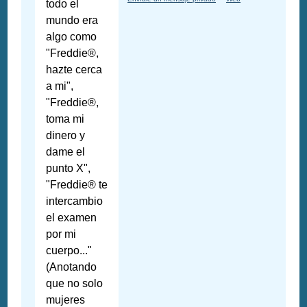
todo el
mundo era
algo como
"Freddie®,
hazte cerca
a mi",
"Freddie®,
toma mi
dinero y
dame el
punto X",
"Freddie® te
intercambio
el examen
por mi
cuerpo..."
(Anotando
que no solo
mujeres