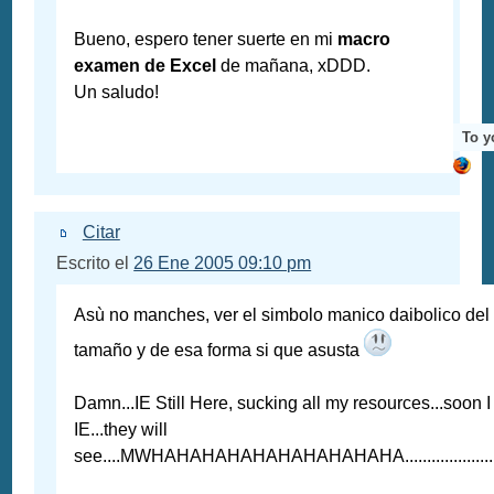
Bueno, espero tener suerte en mi
macro
examen de Excel
de mañana, xDDD.
Un saludo!
To y
Citar
Escrito el
26 Ene 2005 09:10 pm
Asù no manches, ver el simbolo manico daibolico del
tamaño y de esa forma si que asusta
Damn...IE Still Here, sucking all my resources...soon I ki
IE...they will
see....MWHAHAHAHAHAHAHAHAHAHA...........................