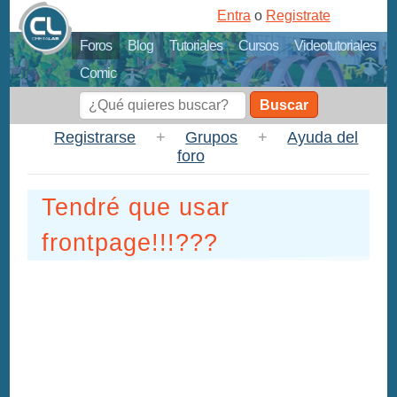
Entra
o
Registrate
Foros
Blog
Tutoriales
Cursos
Videotutoriales
Comic
Buscar
Registrarse
+
Grupos
+
Ayuda del
foro
Tendré que usar
frontpage!!!???