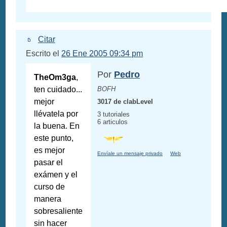
Citar
Escrito el
26 Ene 2005 09:34 pm
Por
Pedro
TheOm3ga
,
ten cuidado...
BOFH
mejor
3017 de clabLevel
llévatela por
3 tutoriales
6 articulos
la buena. En
este punto,
es mejor
Envíale un mensaje privado
Web
pasar el
exámen y el
curso de
manera
sobresaliente
sin hacer