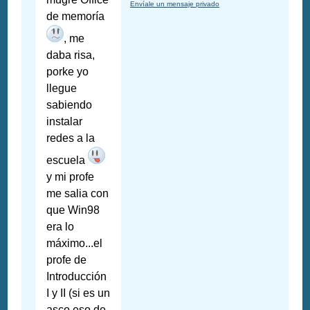
Envíale un mensaje privado
de memoría
, me
daba risa,
porke yo
llegue
sabiendo
instalar
redes a la
escuela
y mi profe
me salia con
que Win98
era lo
máximo...el
profe de
Introducción
I y II (si es un
asco eso de