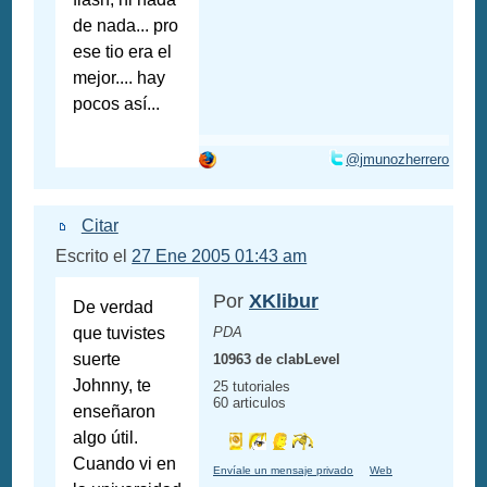
de nada... pro
ese tio era el
mejor.... hay
pocos así...
@jmunozherrero
Citar
Escrito el
27 Ene 2005 01:43 am
Por
XKlibur
De verdad
que tuvistes
PDA
suerte
10963 de clabLevel
Johnny, te
25 tutoriales
60 articulos
enseñaron
algo útil.
Cuando vi en
Envíale un mensaje privado
Web