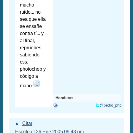
mucho
ruido... no
sea que ella
se ensañe
contra tí... y
al final,
repruebes
sabiendo
css,
photochop y
código a
mano
.
Honduras
@pedro_php
Citar
Escrito el
26 Ene 2005 09:43 pm