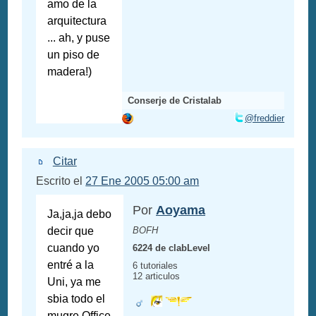
amo de la
arquitectura
... ah, y puse
un piso de
madera!)
Conserje de Cristalab
@freddier
Citar
Escrito el
27 Ene 2005 05:00 am
Por
Aoyama
Ja,ja,ja debo
decir que
BOFH
cuando yo
6224 de clabLevel
entré a la
6 tutoriales
12 articulos
Uni, ya me
sbia todo el
mugre Office