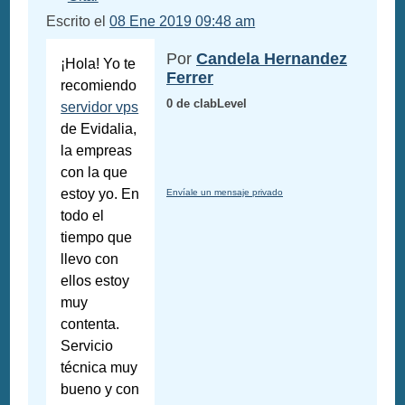
Escrito el
08 Ene 2019 09:48 am
Por
Candela Hernandez
¡Hola! Yo te
Ferrer
recomiendo
0 de clabLevel
servidor vps
de Evidalia,
la empreas
con la que
estoy yo. En
Envíale un mensaje privado
todo el
tiempo que
llevo con
ellos estoy
muy
contenta.
Servicio
técnica muy
bueno y con