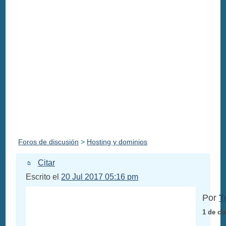
Foros de discusión
>
Hosting y dominios
Citar
Escrito el
20 Jul 2017 05:16 pm
Por
T
1 de cl