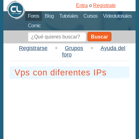
Entra
o
Registrate
Foros
Blog
Tutoriales
Cursos
Videotutoriales
Comic
Buscar
Registrarse
+
Grupos
+
Ayuda del
foro
Vps con diferentes IPs