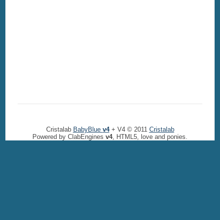
Cristalab
BabyBlue
v4
+ V4 © 2011
Cristalab
Powered by ClabEngines
v4
, HTML5, love and ponies.